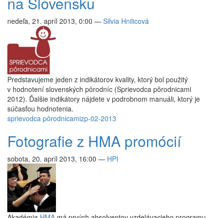
na Slovensku
nedeľa, 21. apríl 2013, 0:00
—
Silvia Hnilicová
Predstavujeme jeden z indikátorov kvality, ktorý bol použitý
v hodnotení slovenských pôrodníc (Sprievodca pôrodnicami
2012). Ďalšie indikátory nájdete v podrobnom manuáli, ktorý je
súčasťou hodnotenia.
sprievodca pôrodnicami
zp-02-2013
Fotografie z HMA promócií
sobota, 20. apríl 2013, 16:00
—
HPI
Akadémia
HMA
má prvých absolventov vzdelávacieho programu