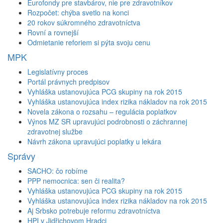
Eurofondy pre stavbárov, nie pre zdravotníkov
Rozpočet: chýba svetlo na konci
20 rokov súkromného zdravotníctva
Rovní a rovnejší
Odmietanie reforiem si pýta svoju cenu
MPK
Legislatívny proces
Portál právnych predpisov
Vyhláška ustanovujúca PCG skupiny na rok 2015
Vyhláška ustanovujúca index rizika nákladov na rok 2015
Novela zákona o rozsahu – regulácia poplatkov
Výnos MZ SR upravujúci podrobnosti o záchrannej
zdravotnej službe
Návrh zákona upravujúci poplatky u lekára
Správy
SACHO: čo robíme
PPP nemocnica: sen či realita?
Vyhláška ustanovujúca PCG skupiny na rok 2015
Vyhláška ustanovujúca index rizika nákladov na rok 2015
Aj Srbsko potrebuje reformu zdravotníctva
HPI v Jidřichovom Hradci