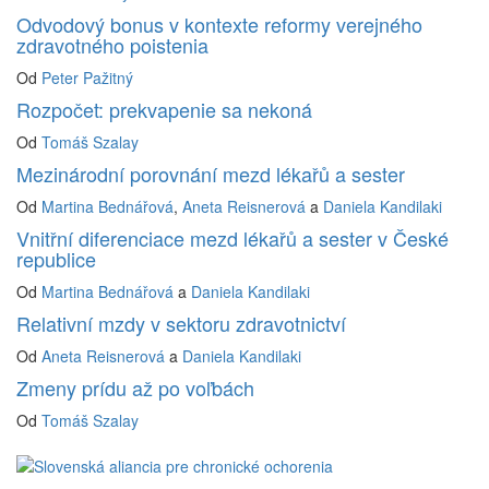
Odvodový bonus v kontexte reformy verejného
zdravotného poistenia
Od
Peter Pažitný
Rozpočet: prekvapenie sa nekoná
Od
Tomáš Szalay
Mezinárodní porovnání mezd lékařů a sester
Od
Martina Bednářová
,
Aneta Reisnerová
a
Daniela Kandilaki
Vnitřní diferenciace mezd lékařů a sester v České
republice
Od
Martina Bednářová
a
Daniela Kandilaki
Relativní mzdy v sektoru zdravotnictví
Od
Aneta Reisnerová
a
Daniela Kandilaki
Zmeny prídu až po voľbách
Od
Tomáš Szalay