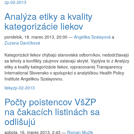
zp-02-2013
Analýza etiky a kvality
kategorizácie liekov
pondelok, 18. marec 2013, 20:00
—
Angelika Szalayová
a
Zuzana Dančíková
Kategorizácii liekov chýbajú stanoviská odborníkov, nedodržiavajú
sa lehoty a konflikty záujmov ostávajú skryté. Vyplýva to z Analýzy
etiky a kvality kategorizácie liekov, vypracovanej Transparency
International Slovensko v spolupráci s analytičkou Health Policy
Institute Angelikou Szalayovou.
lieky
zp-02-2013
Počty poistencov VšZP
na čakacích listinách sa
odlišujú
sobota, 16. marec 2013, 2:43
—
Roman Mužik