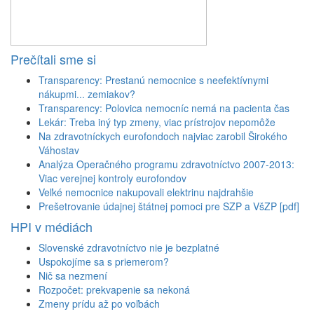
Prečítali sme si
Transparency: Prestanú nemocnice s neefektívnymi
nákupmi... zemiakov?
Transparency: Polovica nemocníc nemá na pacienta čas
Lekár: Treba iný typ zmeny, viac prístrojov nepomôže
Na zdravotníckych eurofondoch najviac zarobil Širokého
Váhostav
Analýza Operačného programu zdravotníctvo 2007-2013:
Viac verejnej kontroly eurofondov
Veľké nemocnice nakupovali elektrinu najdrahšie
Prešetrovanie údajnej štátnej pomoci pre SZP a VšZP [pdf]
HPI v médiách
Slovenské zdravotníctvo nie je bezplatné
Uspokojíme sa s priemerom?
Nič sa nezmení
Rozpočet: prekvapenie sa nekoná
Zmeny prídu až po voľbách