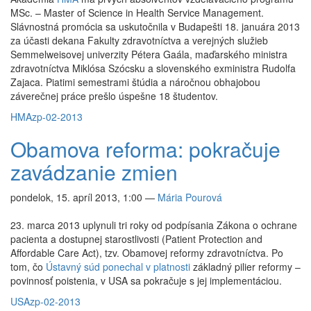
MSc. – Master of Science in Health Service Management.
Slávnostná promócia sa uskutočnila v Budapešti 18. januára 2013
za účasti dekana Fakulty zdravotníctva a verejných služieb
Semmelweisovej univerzity Pétera Gaála, maďarského ministra
zdravotníctva Miklósa Szócsku a slovenského exministra Rudolfa
Zajaca. Piatimi semestrami štúdia a náročnou obhajobou
záverečnej práce prešlo úspešne 18 študentov.
HMA
zp-02-2013
Obamova reforma: pokračuje
zavádzanie zmien
pondelok, 15. apríl 2013, 1:00
—
Mária Pourová
23. marca 2013 uplynuli tri roky od podpísania Zákona o ochrane
pacienta a dostupnej starostlivosti (Patient Protection and
Affordable Care Act), tzv. Obamovej reformy zdravotníctva. Po
tom, čo
Ústavný súd ponechal v platnosti
základný pilier reformy –
povinnosť poistenia, v USA sa pokračuje s jej implementáciou.
USA
zp-02-2013