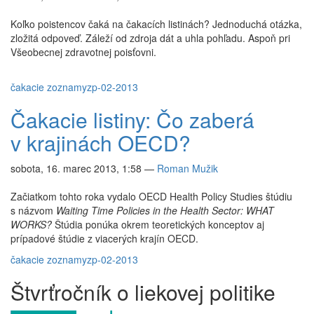
Koľko poistencov čaká na čakacích listinách? Jednoduchá otázka,
zložitá odpoveď. Záleží od zdroja dát a uhla pohľadu. Aspoň pri
Všeobecnej zdravotnej poisťovni.
čakacie zoznamy
zp-02-2013
Čakacie listiny: Čo zaberá
v krajinách OECD?
sobota, 16. marec 2013, 1:58
—
Roman Mužik
Začiatkom tohto roka vydalo OECD Health Policy Studies štúdiu
s názvom
Waiting Time Policies in the Health Sector: WHAT
WORKS?
Štúdia ponúka okrem teoretických konceptov aj
prípadové štúdie z viacerých krajín OECD.
čakacie zoznamy
zp-02-2013
Štvrťročník o liekovej politike