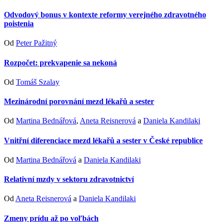
Odvodový bonus v kontexte reformy verejného zdravotného
poistenia
Od
Peter Pažitný
Rozpočet: prekvapenie sa nekoná
Od
Tomáš Szalay
Mezinárodní porovnání mezd lékařů a sester
Od
Martina Bednářová
,
Aneta Reisnerová
a
Daniela Kandilaki
Vnitřní diferenciace mezd lékařů a sester v České republice
Od
Martina Bednářová
a
Daniela Kandilaki
Relativní mzdy v sektoru zdravotnictví
Od
Aneta Reisnerová
a
Daniela Kandilaki
Zmeny prídu až po voľbách