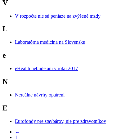
V
V rozpočte nie sú peniaze na zvýšené mzdy
L
Laboratórna medicína na Slovensku
e
eHealth nebude ani v roku 2017
N
Nereálne návrhy opatrení
E
Eurofondy pre stavbárov, nie pre zdravotníkov
←
1