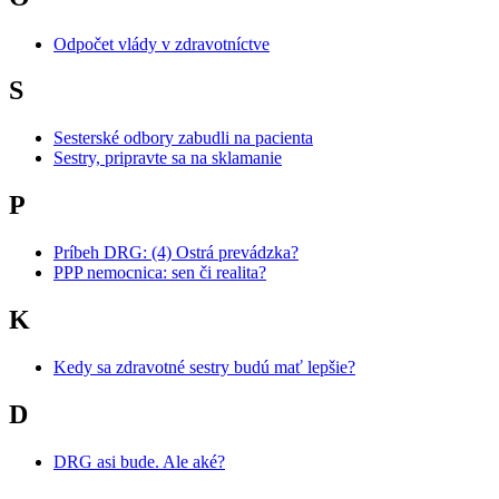
Odpočet vlády v zdravotníctve
S
Sesterské odbory zabudli na pacienta
Sestry, pripravte sa na sklamanie
P
Príbeh DRG: (4) Ostrá prevádzka?
PPP nemocnica: sen či realita?
K
Kedy sa zdravotné sestry budú mať lepšie?
D
DRG asi bude. Ale aké?