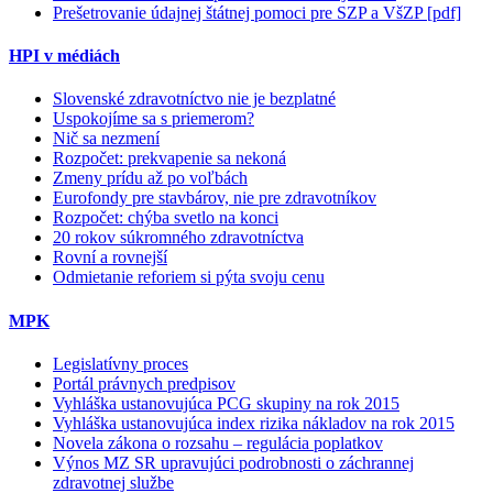
Prešetrovanie údajnej štátnej pomoci pre SZP a VšZP [pdf]
HPI v médiách
Slovenské zdravotníctvo nie je bezplatné
Uspokojíme sa s priemerom?
Nič sa nezmení
Rozpočet: prekvapenie sa nekoná
Zmeny prídu až po voľbách
Eurofondy pre stavbárov, nie pre zdravotníkov
Rozpočet: chýba svetlo na konci
20 rokov súkromného zdravotníctva
Rovní a rovnejší
Odmietanie reforiem si pýta svoju cenu
MPK
Legislatívny proces
Portál právnych predpisov
Vyhláška ustanovujúca PCG skupiny na rok 2015
Vyhláška ustanovujúca index rizika nákladov na rok 2015
Novela zákona o rozsahu – regulácia poplatkov
Výnos MZ SR upravujúci podrobnosti o záchrannej
zdravotnej službe