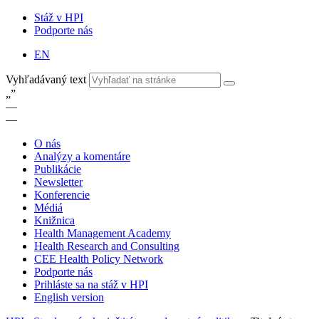
Stáž v HPI
Podporte nás
EN
Vyhľadávaný text
„
”
—
—
O nás
Analýzy a komentáre
Publikácie
Newsletter
Konferencie
Médiá
Knižnica
Health Management Academy
Health Research and Consulting
CEE Health Policy Network
Podporte nás
Prihláste sa na stáž v HPI
English version