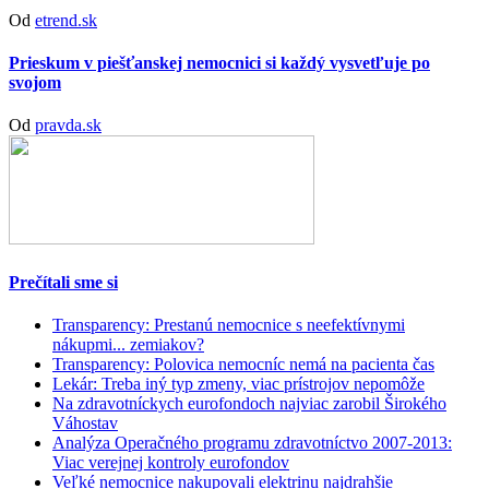
Od
etrend.sk
Prieskum v piešťanskej nemocnici si každý vysvetľuje po
svojom
Od
pravda.sk
Prečítali sme si
Transparency: Prestanú nemocnice s neefektívnymi
nákupmi... zemiakov?
Transparency: Polovica nemocníc nemá na pacienta čas
Lekár: Treba iný typ zmeny, viac prístrojov nepomôže
Na zdravotníckych eurofondoch najviac zarobil Širokého
Váhostav
Analýza Operačného programu zdravotníctvo 2007-2013:
Viac verejnej kontroly eurofondov
Veľké nemocnice nakupovali elektrinu najdrahšie