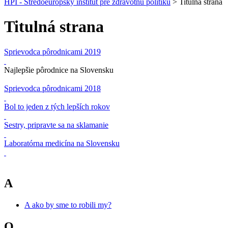
HPI - Stredoeurópsky inštitút pre zdravotnú politiku
>
Titulná strana
Titulná strana
Sprievodca pôrodnicami 2019
Najlepšie pôrodnice na Slovensku
Sprievodca pôrodnicami 2018
Bol to jeden z tých lepších rokov
Sestry, pripravte sa na sklamanie
Laboratórna medicína na Slovensku
A
A ako by sme to robili my?
O