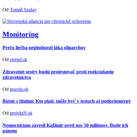
Od
Tomáš Szalay
Monitoring
Prečo liečba neplodnosti láka oligarchov
Od
etrend.sk
Zdravotné sestry budú protestovať proti rozkrádaniu
zdravotníctva
Od
pravda.sk
Biznis s titulmi: Kto platí, môže byť v testoch aj podpriemerný
Od
projektN.sk
Nemocniciam zavesil Kažimír pred nos 50 miliónov. Bude ich
pánom