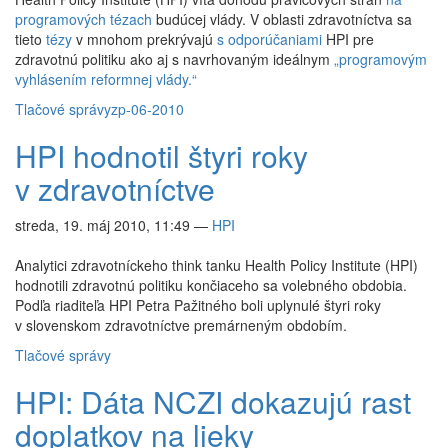
programových tézach
budúcej vlády. V oblasti zdravotníctva sa
tieto
tézy
v mnohom prekrývajú
s odporúčaniami
HPI pre
zdravotnú politiku ako aj s navrhovaným ideálnym
„programovým
vyhlásením reformnej vlády.“
Tlačové správy
zp-06-2010
HPI hodnotil štyri roky
v zdravotníctve
streda, 19. máj 2010, 11:49
—
HPI
Analytici zdravotníckeho think tanku Health Policy Institute (HPI)
hodnotili zdravotnú politiku končiaceho sa volebného obdobia.
Podľa riaditeľa HPI Petra Pažitného boli uplynulé štyri roky
v slovenskom zdravotníctve premárneným obdobím.
Tlačové správy
HPI: Dáta NCZI dokazujú rast
doplatkov na lieky