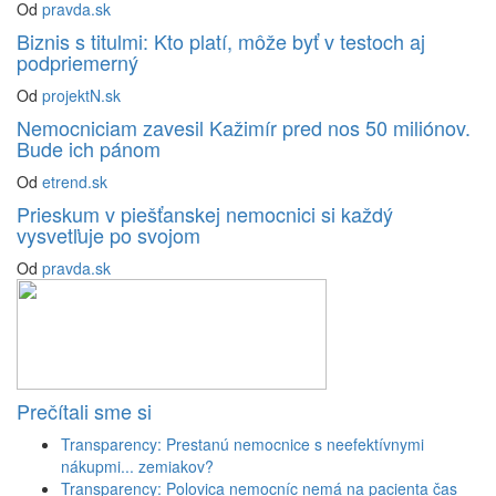
Od
pravda.sk
Biznis s titulmi: Kto platí, môže byť v testoch aj
podpriemerný
Od
projektN.sk
Nemocniciam zavesil Kažimír pred nos 50 miliónov.
Bude ich pánom
Od
etrend.sk
Prieskum v piešťanskej nemocnici si každý
vysvetľuje po svojom
Od
pravda.sk
Prečítali sme si
Transparency: Prestanú nemocnice s neefektívnymi
nákupmi... zemiakov?
Transparency: Polovica nemocníc nemá na pacienta čas