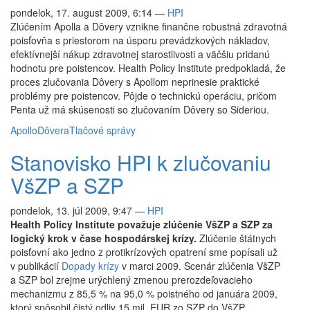
pondelok, 17. august 2009, 6:14
—
HPI
Zlúčením Apolla a Dôvery vznikne finančne robustná zdravotná
poisťovňa s priestorom na úsporu prevádzkových nákladov,
efektívnejší nákup zdravotnej starostlivosti a väčšiu pridanú
hodnotu pre poistencov. Health Policy Institute predpokladá, že
proces zlučovania Dôvery s Apollom neprinesie praktické
problémy pre poistencov. Pôjde o technickú operáciu, pričom
Penta už má skúsenosti so zlučovaním Dôvery so Sideriou.
Apollo
Dôvera
Tlačové správy
Stanovisko HPI k zlučovaniu
VšZP a SZP
pondelok, 13. júl 2009, 9:47
—
HPI
Health Policy Institute považuje zlúčenie VšZP a SZP za
logický krok v čase hospodárskej krízy.
Zlúčenie štátnych
poisťovní ako jedno z protikrízových opatrení sme popísali už
v publikácií
Dopady krízy
v marci 2009. Scenár zlúčenia VšZP
a SZP bol zrejme urýchlený zmenou prerozdeľovacieho
mechanizmu z 85,5 % na 95,0 % poistného od januára 2009,
ktorý spôsobil čistý odliv 15 mil. EUR zo SZP do VšZP.