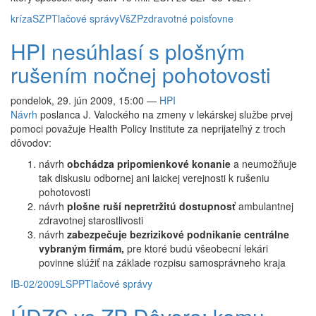
kríza
SZP
Tlačové správy
VšZP
zdravotné poisťovne
HPI nesúhlasí s plošným
rušením nočnej pohotovosti
pondelok, 29. jún 2009, 15:00
—
HPI
Návrh
poslanca J. Valockého na zmeny v lekárskej službe prvej
pomoci považuje Health Policy Institute za neprijateľný z troch
dôvodov:
návrh
obchádza pripomienkové konanie
a neumožňuje
tak diskusiu odbornej ani laickej verejnosti k rušeniu
pohotovosti
návrh
plošne ruší nepretržitú dostupnosť
ambulantnej
zdravotnej starostlivosti
návrh
zabezpečuje bezrizikové podnikanie centrálne
vybraným firmám,
pre ktoré budú všeobecní lekári
povinne slúžiť na základe rozpisu samosprávneho kraja
IB-02/2009
LSPP
Tlačové správy