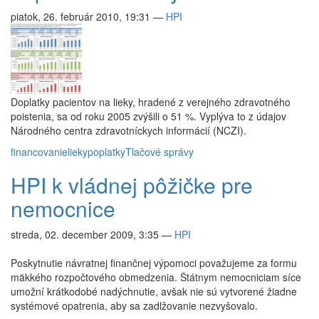
piatok, 26. február 2010, 19:31
—
HPI
Doplatky pacientov na lieky, hradené z verejného zdravotného
poistenia, sa od roku 2005 zvýšili o 51 %. Vyplýva to z údajov
Národného centra zdravotníckych informácií (NCZI).
financovanie
lieky
poplatky
Tlačové správy
HPI k vládnej pôžičke pre
nemocnice
streda, 02. december 2009, 3:35
—
HPI
Poskytnutie návratnej finančnej výpomoci považujeme za formu
mäkkého rozpočtového obmedzenia. Štátnym nemocniciam síce
umožní krátkodobé nadýchnutie, avšak nie sú vytvorené žiadne
systémové opatrenia, aby sa zadlžovanie nezvyšovalo.