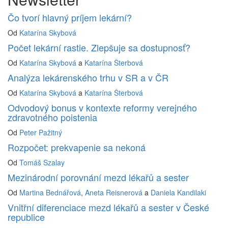
Čo tvorí hlavný príjem lekární?
Od
Katarína Skybová
Počet lekární rastie. Zlepšuje sa dostupnosť?
Od
Katarína Skybová
a
Katarína Šterbová
Analýza lekárenského trhu v SR a v ČR
Od
Katarína Skybová
a
Katarína Šterbová
Odvodový bonus v kontexte reformy verejného
zdravotného poistenia
Od
Peter Pažitný
Rozpočet: prekvapenie sa nekoná
Od
Tomáš Szalay
Mezinárodní porovnání mezd lékařů a sester
Od
Martina Bednářová
,
Aneta Reisnerová
a
Daniela Kandilaki
Vnitřní diferenciace mezd lékařů a sester v České
republice