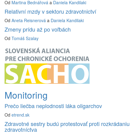
Od
Martina Bednářová
a
Daniela Kandilaki
Relativní mzdy v sektoru zdravotnictví
Od
Aneta Reisnerová
a
Daniela Kandilaki
Zmeny prídu až po voľbách
Od
Tomáš Szalay
Monitoring
Prečo liečba neplodnosti láka oligarchov
Od
etrend.sk
Zdravotné sestry budú protestovať proti rozkrádaniu
zdravotníctva