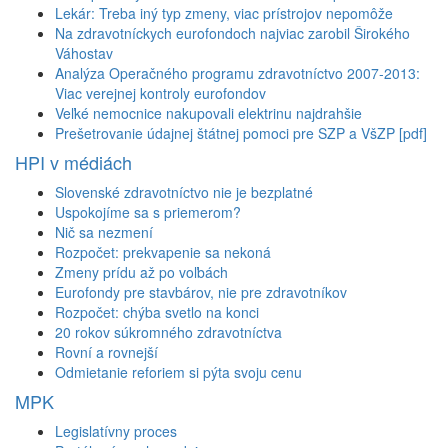
Lekár: Treba iný typ zmeny, viac prístrojov nepomôže
Na zdravotníckych eurofondoch najviac zarobil Širokého
Váhostav
Analýza Operačného programu zdravotníctvo 2007-2013:
Viac verejnej kontroly eurofondov
Veľké nemocnice nakupovali elektrinu najdrahšie
Prešetrovanie údajnej štátnej pomoci pre SZP a VšZP [pdf]
HPI v médiách
Slovenské zdravotníctvo nie je bezplatné
Uspokojíme sa s priemerom?
Nič sa nezmení
Rozpočet: prekvapenie sa nekoná
Zmeny prídu až po voľbách
Eurofondy pre stavbárov, nie pre zdravotníkov
Rozpočet: chýba svetlo na konci
20 rokov súkromného zdravotníctva
Rovní a rovnejší
Odmietanie reforiem si pýta svoju cenu
MPK
Legislatívny proces