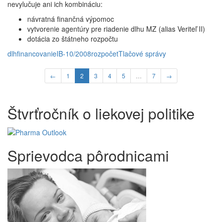
nevylučuje ani ich kombináciu:
návratná finančná výpomoc
vytvorenie agentúry pre riadenie dlhu MZ (alias Veriteľ II)
dotácia zo štátneho rozpočtu
dlh
financovanie
IB-10/2008
rozpočet
Tlačové správy
←
1
2
3
4
5
…
7
→
Štvrťročník o liekovej politike
Sprievodca pôrodnicami