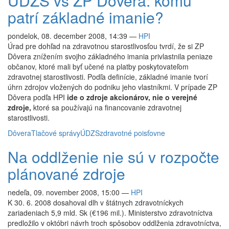
ÚDZS vs ZP Dôvera: komu
patrí základné imanie?
pondelok, 08. december 2008, 14:39
—
HPI
Úrad pre dohľad na zdravotnou starostlivosťou tvrdí, že si ZP
Dôvera znížením svojho základného imania privlastnila peniaze
občanov, ktoré mali byť učené na platby poskytovateľom
zdravotnej starostlivosti. Podľa definície, základné imanie tvorí
úhrn zdrojov vložených do podniku jeho vlastníkmi. V prípade ZP
Dôvera podľa HPI
ide o zdroje akcionárov, nie o verejné
zdroje,
ktoré sa používajú na financovanie zdravotnej
starostlivosti.
Dôvera
Tlačové správy
ÚDZS
zdravotné poisťovne
Na oddlženie nie sú v rozpočte
plánované zdroje
nedeľa, 09. november 2008, 15:00
—
HPI
K 30. 6. 2008 dosahoval dlh v štátnych zdravotníckych
zariadeniach 5,9 mld. Sk (€196 mil.). Ministerstvo zdravotníctva
predložilo v októbri návrh troch spôsobov oddlženia zdravotníctva,