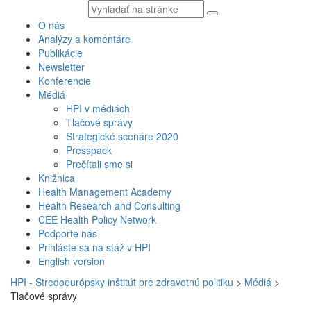
Vyhľadávaný
text
O nás
Analýzy a komentáre
Publikácie
Newsletter
Konferencie
Médiá
HPI v médiách
Tlačové správy
Strategické scenáre 2020
Presspack
Prečítali sme si
Knižnica
Health Management Academy
Health Research and Consulting
CEE Health Policy Network
Podporte nás
Prihláste sa na stáž v HPI
English version
HPI - Stredoeurópsky inštitút pre zdravotnú politiku
>
Médiá
>
Tlačové správy