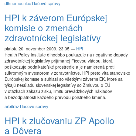
dlh
nemocnice
Tlačové správy
HPI k záverom Európskej
komisie o zmenách
zdravotníckej legislatívy
piatok, 20. november 2009, 23:05
—
HPI
Health Policy Institute dlhodobo poukazuje na negatívne dopady
zdravotníckej legislatívy prijímanej Ficovou vládou, ktorá
poškodzuje podnikateľské prostredie a je namierená proti
súkromným investorom v zdravotníctve. HPI preto víta stanovisko
Európskej komisie a súhlasí so všetkými závermi EK, ktoré sa
týkajú nesúladu slovenskej legislatívy so Zmluvou o EÚ
v otázkach zákazu zisku, limitu prevádzkových nákladov
a bezodplatnosti každého prevodu poistného kmeňa.
arbitráž
Tlačové správy
HPI k zlučovaniu ZP Apollo
a Dôvera