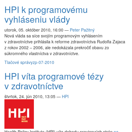
HPI k programovému
vyhláseniu vlády
utorok, 05. október 2010, 16:00
—
Peter Pažitný
Nová vláda sa síce svojím programovým vyhlásením
v zdravotníctve prihlásila k reforme zdravotníctva Rudolfa Zajaca
z rokov 2002 – 2006, ale nedokázala prekročiť obavu zo
súkromného vlastníctva v zdravotníctve.
Tlačové správy
zp-07-2010
HPI víta programové tézy
v zdravotníctve
štvrtok, 24. jún 2010, 13:05
—
HPI
Health Policy Institute (HPI) víta dohodu pravicových strán
na