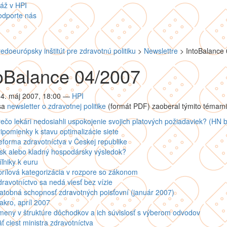
áž v HPI
odporte nás
redoeurópsky inštitút pre zdravotnú politiku
>
Newslettre
>
IntoBalance
oBalance 04/2007
04. máj 2007, 18:00
—
HPI
 sa
newsletter o zdravotnej politike
(formát PDF) zaoberal týmito témami
ečo lekári nedosiahli uspokojenie svojich platových požiadaviek? (HN b
ipomienky k stavu optimalizácie siete
forma zdravotníctva v Českej republike
sk alebo kladný hospodársky výsledok?
ľniky k euru
rílová kategorizácia v rozpore so zákonom
ravotníctvo sa nedá viesť bez vízie
atobná schopnosť zdravotných poisťovní (január 2007)
kro, apríl 2007
eny v štruktúre dôchodkov a ich súvislosť s výberom odvodov
ť ciest ministra zdravotníctva