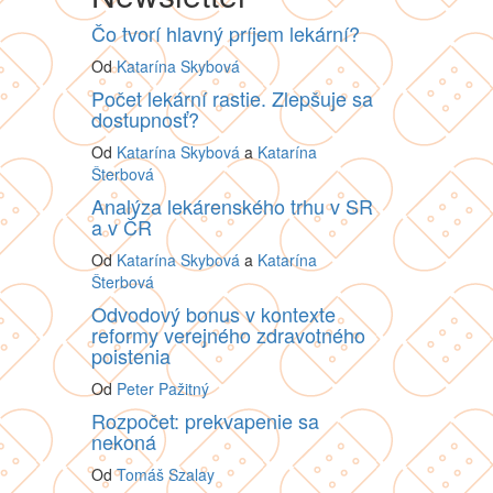
Čo tvorí hlavný príjem lekární?
Od
Katarína Skybová
Počet lekární rastie. Zlepšuje sa
dostupnosť?
Od
Katarína Skybová
a
Katarína
Šterbová
Analýza lekárenského trhu v SR
a v ČR
Od
Katarína Skybová
a
Katarína
Šterbová
Odvodový bonus v kontexte
reformy verejného zdravotného
poistenia
Od
Peter Pažitný
Rozpočet: prekvapenie sa
nekoná
Od
Tomáš Szalay