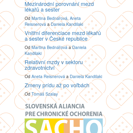
Mezinárodní porovnání mezd
lékařů a sester
Od
Martina Bednářová
,
Aneta
Reisnerová
a
Daniela Kandilaki
Vnitřní diferenciace mezd lékařů
a sester v České republice
Od
Martina Bednářová
a
Daniela
Kandilaki
Relativní mzdy v sektoru
zdravotnictví
Od
Aneta Reisnerová
a
Daniela Kandilaki
Zmeny prídu až po voľbách
Od
Tomáš Szalay