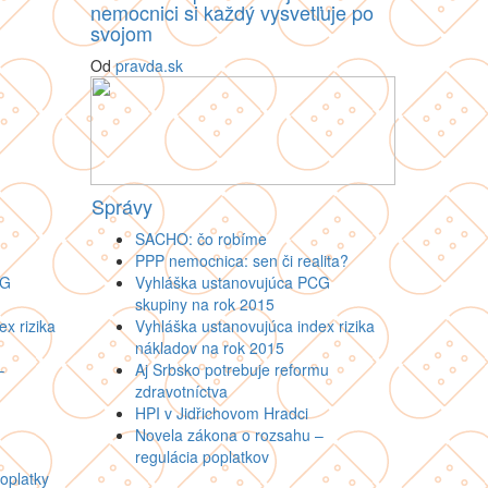
nemocnici si každý vysvetľuje po
svojom
Od
pravda.sk
Správy
SACHO: čo robíme
PPP nemocnica: sen či realita?
CG
Vyhláška ustanovujúca PCG
skupiny na rok 2015
x rizika
Vyhláška ustanovujúca index rizika
nákladov na rok 2015
–
Aj Srbsko potrebuje reformu
zdravotníctva
HPI v Jidřichovom Hradci
Novela zákona o rozsahu –
regulácia poplatkov
oplatky