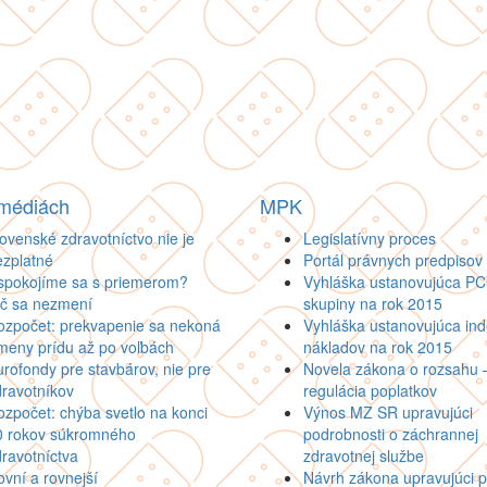
 médiách
MPK
ovenské zdravotníctvo nie je
Legislatívny proces
ezplatné
Portál právnych predpisov
spokojíme sa s priemerom?
Vyhláška ustanovujúca P
ič sa nezmení
skupiny na rok 2015
ozpočet: prekvapenie sa nekoná
Vyhláška ustanovujúca inde
meny prídu až po voľbách
nákladov na rok 2015
rofondy pre stavbárov, nie pre
Novela zákona o rozsahu 
ravotníkov
regulácia poplatkov
zpočet: chýba svetlo na konci
Výnos MZ SR upravujúci
0 rokov súkromného
podrobnosti o záchrannej
ravotníctva
zdravotnej službe
vní a rovnejší
Návrh zákona upravujúci p