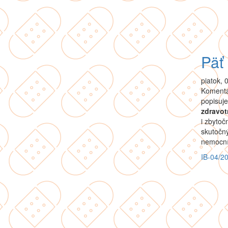
Päť 
piatok, 
Komentár
popisuje
zdravot
i zbytoč
skutočný
nemocníc
IB-04/2