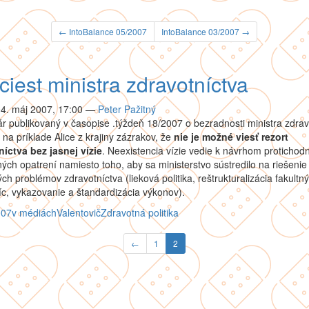
← IntoBalance 05/2007
IntoBalance 03/2007 →
ciest ministra zdravotníctva
04. máj 2007, 17:00
—
Peter Pažitný
 publikovaný v časopise .týždeň 18/2007 o bezradnosti ministra zdrav
 na príklade Alice z krajiny zázrakov, že
nie je možné viesť rezort
níctva bez jasnej vízie
. Neexistencia vízie vedie k návrhom protichod
ných opatrení namiesto toho, aby sa ministerstvo sústredilo na riešenie
ch problémov zdravotníctva (lieková politika, reštrukturalizácia fakultn
, vykazovanie a štandardizácia výkonov).
007
v médiách
Valentovič
Zdravotná politika
←
1
2