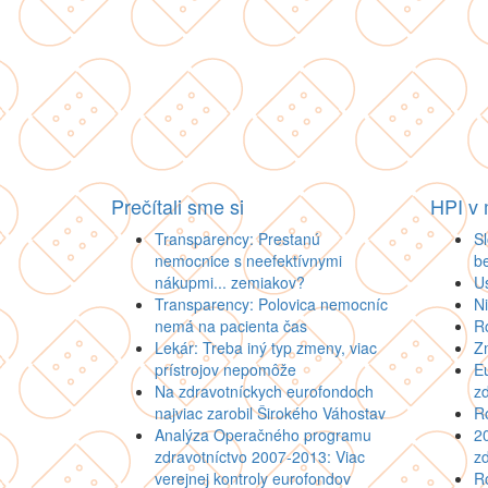
Prečítali sme si
HPI v
Transparency: Prestanú
Sl
nemocnice s neefektívnymi
b
nákupmi... zemiakov?
U
Transparency: Polovica nemocníc
N
nemá na pacienta čas
R
Lekár: Treba iný typ zmeny, viac
Z
prístrojov nepomôže
Eu
Na zdravotníckych eurofondoch
zd
najviac zarobil Širokého Váhostav
Ro
Analýza Operačného programu
2
zdravotníctvo 2007-2013: Viac
zd
verejnej kontroly eurofondov
Ro