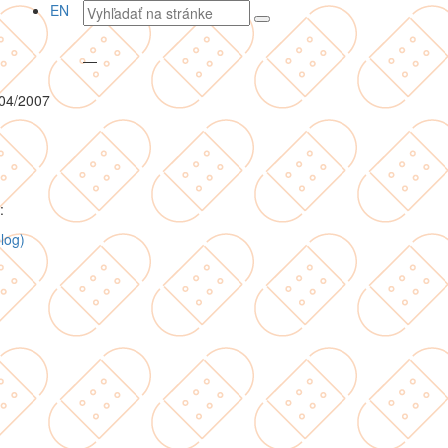
Vyhľadávaný
EN
text
—
 04/2007
:
log)