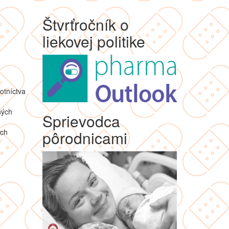
Štvrťročník o
liekovej politike
otníctva
ných
Sprievodca
ých
pôrodnicami