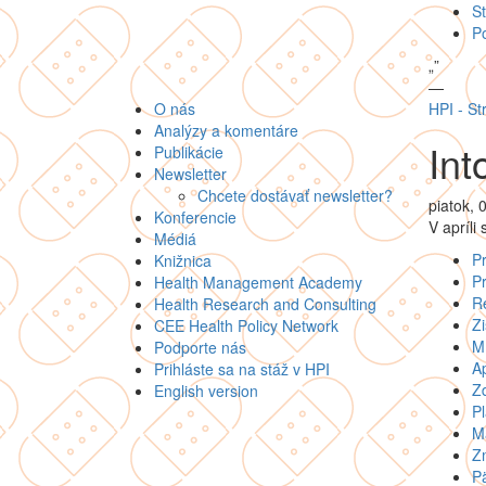
St
P
„
”
—
O nás
HPI - St
Analýzy a komentáre
Int
Publikácie
Newsletter
Chcete dostávať newsletter?
piatok, 
Konferencie
V apríli
Médiá
Pr
Knižnica
Pr
Health Management Academy
Re
Health Research and Consulting
Zi
CEE Health Policy Network
Mí
Podporte nás
Ap
Prihláste sa na stáž v HPI
Zd
English version
Pl
Ma
Zm
Pä