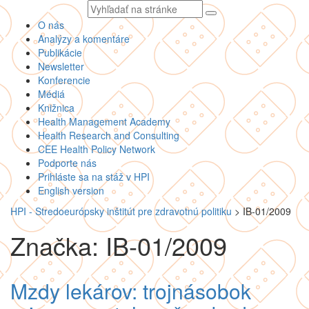
Vyhľadávaný
text
O nás
Analýzy a komentáre
Publikácie
Newsletter
Konferencie
Médiá
Knižnica
Health Management Academy
Health Research and Consulting
CEE Health Policy Network
Podporte nás
Prihláste sa na stáž v HPI
English version
HPI - Stredoeurópsky inštitút pre zdravotnú politiku
>
IB-01/2009
Značka: IB-01/2009
Mzdy lekárov: trojnásobok