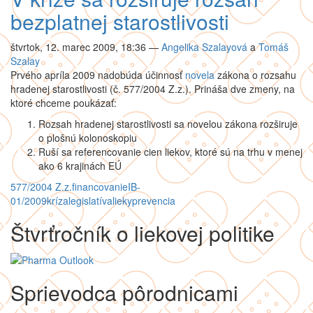
bezplatnej starostlivosti
štvrtok, 12. marec 2009, 18:36
—
Angelika Szalayová
a
Tomáš
Szalay
Prvého apríla 2009 nadobúda účinnosť
novela
zákona o rozsahu
hradenej starostlivosti (č. 577/2004 Z.z.). Prináša dve zmeny, na
ktoré chceme poukázať:
Rozsah hradenej starostlivosti sa novelou zákona rozširuje
o plošnú kolonoskopiu
Ruší sa referencovanie cien liekov, ktoré sú na trhu v menej
ako 6 krajinách EÚ
577/2004 Z.z.
financovanie
IB-
01/2009
kríza
legislatíva
lieky
prevencia
Štvrťročník o liekovej politike
Sprievodca pôrodnicami