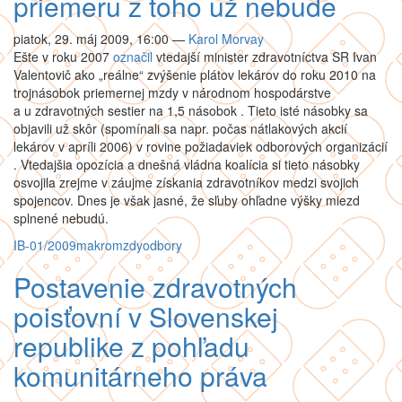
priemeru z toho už nebude
piatok, 29. máj 2009, 16:00
—
Karol Morvay
Ešte v roku 2007
označil
vtedajší minister zdravotníctva SR Ivan
Valentovič ako „reálne“ zvýšenie plátov lekárov do roku 2010 na
trojnásobok priemernej mzdy v národnom hospodárstve
a u zdravotných sestier na 1,5 násobok . Tieto isté násobky sa
objavili už skôr (spomínali sa napr. počas nátlakových akcií
lekárov v apríli 2006) v rovine požiadaviek odborových organizácií
. Vtedajšia opozícia a dnešná vládna koalícia si tieto násobky
osvojila zrejme v záujme získania zdravotníkov medzi svojich
spojencov. Dnes je však jasné, že sľuby ohľadne výšky miezd
splnené nebudú.
IB-01/2009
makro
mzdy
odbory
Postavenie zdravotných
poisťovní v Slovenskej
republike z pohľadu
komunitárneho práva