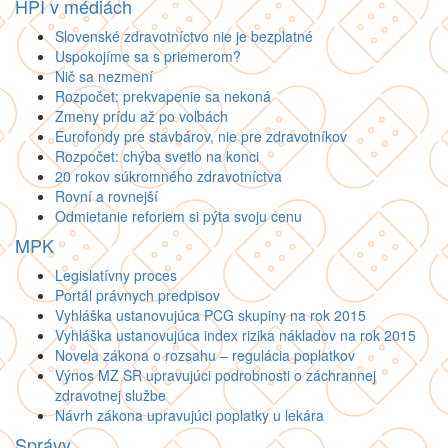
HPI v médiách
Slovenské zdravotníctvo nie je bezplatné
Uspokojíme sa s priemerom?
Nič sa nezmení
Rozpočet: prekvapenie sa nekoná
Zmeny prídu až po voľbách
Eurofondy pre stavbárov, nie pre zdravotníkov
Rozpočet: chýba svetlo na konci
20 rokov súkromného zdravotníctva
Rovní a rovnejší
Odmietanie reforiem si pýta svoju cenu
MPK
Legislatívny proces
Portál právnych predpisov
Vyhláška ustanovujúca PCG skupiny na rok 2015
Vyhláška ustanovujúca index rizika nákladov na rok 2015
Novela zákona o rozsahu – regulácia poplatkov
Výnos MZ SR upravujúci podrobnosti o záchrannej
zdravotnej službe
Návrh zákona upravujúci poplatky u lekára
Správy