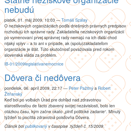
nebudú
piatok, 01. máj 2009, 10:03
—
Tomáš Szalay
O neziskových organizáciách podľa dnešných právnych predpisov
rozhodujú ich správne rady. Zakladatelia neziskových organizácií
po vymenovaní prvej správnej rady nemajú na ich ďalší chod
nijaký vplyv – a to ani v prípade, ak (spolu)zakladateľom
organizácie je štát. Túto skutočnosť považovala pred rokom
slovenská vláda za problém.
IB-01/2009
legislatíva
nemocnice
Dôvera či nedôvera
pondelok, 06. apríl 2009, 22:17
—
Peter Pažitný
a
Robert
Žitňanský
Keď bol po voľbách Úrad pre dohľad nad zdravotnou
starostlivosťou de facto zbavený svojej nezávislosti, bolo len
otázkou času, kým začne okato „plniť politické zadanie“. Minulý
týždeň to pocítila zdravotná poisťovňa Dôvera.
Článok bol
publikovaný
v časopise .týždeň č. 15/2009
.