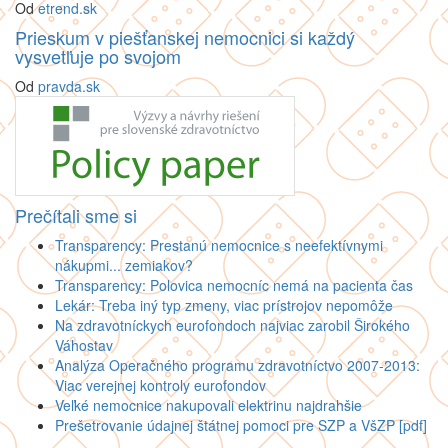
Od
etrend.sk
Prieskum v piešťanskej nemocnici si každý
vysvetľuje po svojom
Od
pravda.sk
Prečítali sme si
Transparency: Prestanú nemocnice s neefektívnymi
nákupmi... zemiakov?
Transparency: Polovica nemocníc nemá na pacienta čas
Lekár: Treba iný typ zmeny, viac prístrojov nepomôže
Na zdravotníckych eurofondoch najviac zarobil Širokého
Váhostav
Analýza Operačného programu zdravotníctvo 2007-2013:
Viac verejnej kontroly eurofondov
Veľké nemocnice nakupovali elektrinu najdrahšie
Prešetrovanie údajnej štátnej pomoci pre SZP a VšZP [pdf]