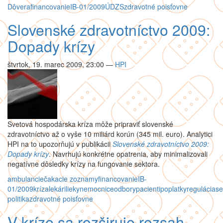
Dôvera
financovanie
IB-01/2009
ÚDZS
zdravotné poisťovne
Slovenské zdravotníctvo 2009:
Dopady krízy
štvrtok, 19. marec 2009, 23:00
—
HPI
Svetová hospodárska kríza môže pripraviť slovenské
zdravotníctvo až o vyše 10 miliárd korún (345 mil. euro). Analytici
HPI na to upozorňujú v publikácii
Slovenské zdravotníctvo 2009:
Dopady krízy
. Navrhujú konkrétne opatrenia, aby minimalizovali
negatívne dôsledky krízy na fungovanie sektora.
ambulancie
čakacie zoznamy
financovanie
IB-
01/2009
kríza
lekári
lieky
nemocnice
odbory
pacienti
poplatky
regulácia
se
politika
zdravotné poisťovne
V kríze sa rozširuje rozsah