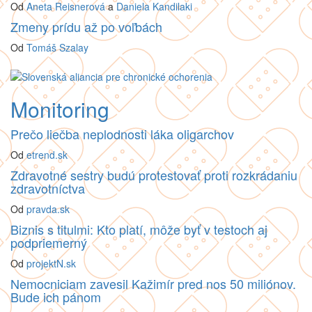
Od
Aneta Reisnerová
a
Daniela Kandilaki
Zmeny prídu až po voľbách
Od
Tomáš Szalay
Monitoring
Prečo liečba neplodnosti láka oligarchov
Od
etrend.sk
Zdravotné sestry budú protestovať proti rozkrádaniu
zdravotníctva
Od
pravda.sk
Biznis s titulmi: Kto platí, môže byť v testoch aj
podpriemerný
Od
projektN.sk
Nemocniciam zavesil Kažimír pred nos 50 miliónov.
Bude ich pánom