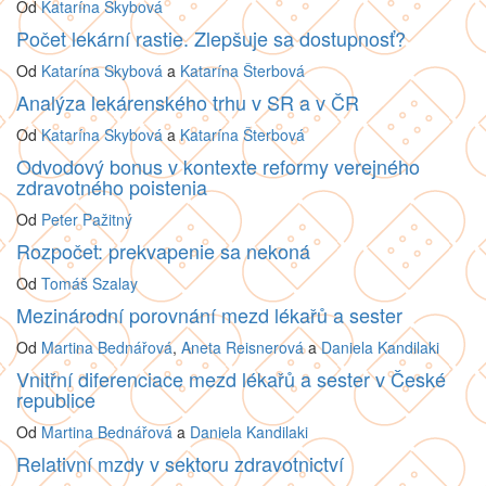
Od
Katarína Skybová
Počet lekární rastie. Zlepšuje sa dostupnosť?
Od
Katarína Skybová
a
Katarína Šterbová
Analýza lekárenského trhu v SR a v ČR
Od
Katarína Skybová
a
Katarína Šterbová
Odvodový bonus v kontexte reformy verejného
zdravotného poistenia
Od
Peter Pažitný
Rozpočet: prekvapenie sa nekoná
Od
Tomáš Szalay
Mezinárodní porovnání mezd lékařů a sester
Od
Martina Bednářová
,
Aneta Reisnerová
a
Daniela Kandilaki
Vnitřní diferenciace mezd lékařů a sester v České
republice
Od
Martina Bednářová
a
Daniela Kandilaki
Relativní mzdy v sektoru zdravotnictví