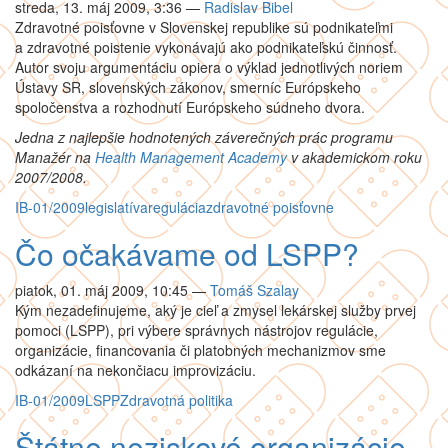
streda, 13. máj 2009, 3:36
—
Radislav Bibel
Zdravotné poisťovne v Slovenskej republike sú podnikateľmi
a zdravotné poistenie vykonávajú ako podnikateľskú činnosť.
Autor svoju argumentáciu opiera o výklad jednotlivých noriem
Ústavy SR, slovenských zákonov, smerníc Európskeho
spoločenstva a rozhodnutí Európskeho súdneho dvora.
Jedna z najlepšie hodnotených záverečných prác programu
Manažér na
Health Management Academy
v akademickom roku
2007/2008.
IB-01/2009
legislatíva
regulácia
zdravotné poisťovne
Čo očakávame od LSPP?
piatok, 01. máj 2009, 10:45
—
Tomáš Szalay
Kým nezadefinujeme, aký je cieľ a zmysel lekárskej služby prvej
pomoci (LSPP), pri výbere správnych nástrojov regulácie,
organizácie, financovania či platobných mechanizmov sme
odkázaní na nekončiacu improvizáciu.
IB-01/2009
LSPP
Zdravotná politika
Štátne neziskové organizácie