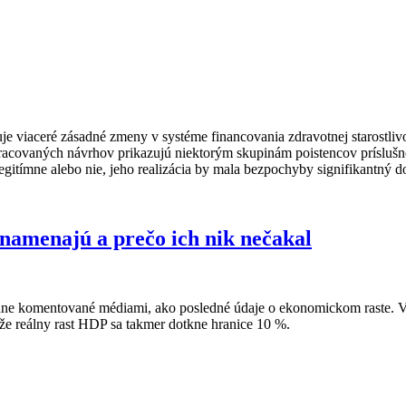
uje viaceré zásadné zmeny v systéme financovania zdravotnej starostli
ozpracovaných návrhov prikazujú niektorým skupinám poistencov prísluš
legitímne alebo nie, jeho realizácia by mala bezpochyby signifikantný
znamenajú a prečo ich nik nečakal
ne komentované médiami, ako posledné údaje o ekonomickom raste. V no
 že reálny rast HDP sa takmer dotkne hranice 10 %.