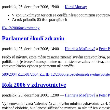
pondelok, 25. december 2006, 15:00
—
Karol Morvay
V konjunktúrnych testoch sa odráža nárast optimizmu spotrebi
Za rok pribudlo 85 tisíc pracujúcich
IB-12/2006
makro
trendy
Parlament škodí zdraviu
pondelok, 25. december 2006, 14:00
—
Henrieta Maďarová
a
Peter P
Prečo sú návrhy, ktoré môžu zásadne zmeniť systém zdravotníctva, pre
politika nie je tvorená transparentne na ministerstve zdravotníctva,
zdravotníckeho výboru parlamentu už nemôže.
580/2004 Z.z.
581/2004 Z.z.
IB-12/2006
prerozdelenie
zdravotné poiste
Rok 2006 v zdravotníctve
pondelok, 25. december 2006, 12:00
—
Henrieta Maďarová
a
Peter P
Vymenovanie Ivana Valentoviča za nového ministra zdravotníctva 4. 7
volebné obdobie, budúcnosť súčasného ministra sa ráta už len v mesi