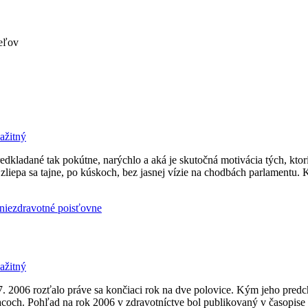
teľov
ažitný
dkladané tak pokútne, narýchlo a aká je skutočná motivácia tých, ktorí
 ale zliepa sa tajne, po kúskoch, bez jasnej vízie na chodbách parlame
nie
zdravotné poisťovne
ažitný
. 2006 rozťalo práve sa končiaci rok na dve polovice. Kým jeho predch
acoch. Pohľad na rok 2006 v zdravotníctve bol publikovaný v časopise 