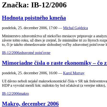
Značka: IB-12/2006
Hodnota poistného kmeňa
pondelok, 25. december 2006, 17:00
—
Michal Gajdzica
Ministerstvo zdravotníctva už niekoľko mesiacov pripravuje a analyz
závere tohto roku, už dnes je zrejmé, že minimálne tri zo štyroch r
to, či je takéto obmedzovanie slobodnej voľby zdravotnej poisťovne 
IB-12/2006
zdravotné poisťovne
Mimoriadne čísla o raste ekonomiky – čo 
pondelok, 25. december 2006, 16:00
—
Karol Morvay
Už dávno neboli nejaké makroekonomické čísla v SR tak frekventova
HDP a vyvolal menší šok: málokto by bol očakával (a verejne nikto),
IB-12/2006
makro
Makro, december 2006