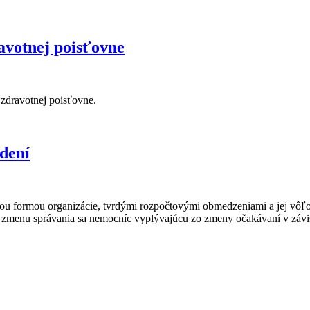
avotnej poisťovne
zdravotnej poisťovne.
dení
ou formou organizácie, tvrdými rozpočtovými obmedzeniami a jej vôľou
ú zmenu správania sa nemocníc vyplývajúcu zo zmeny očakávaní v závisl