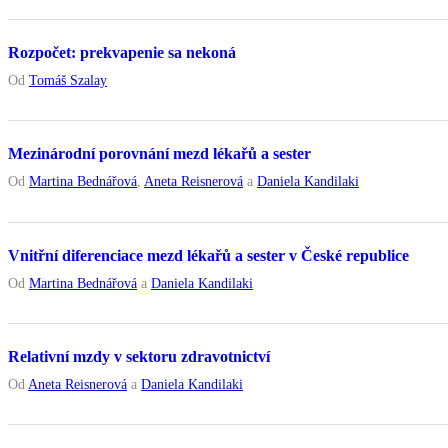
Rozpočet: prekvapenie sa nekoná
Od
Tomáš Szalay
Mezinárodní porovnání mezd lékařů a sester
Od
Martina Bednářová
,
Aneta Reisnerová
a
Daniela Kandilaki
Vnitřní diferenciace mezd lékařů a sester v České republice
Od
Martina Bednářová
a
Daniela Kandilaki
Relativní mzdy v sektoru zdravotnictví
Od
Aneta Reisnerová
a
Daniela Kandilaki