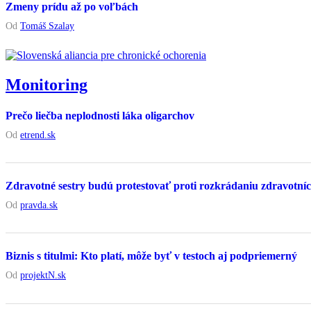
Zmeny prídu až po voľbách
Od
Tomáš Szalay
Monitoring
Prečo liečba neplodnosti láka oligarchov
Od
etrend.sk
Zdravotné sestry budú protestovať proti rozkrádaniu zdravotníc
Od
pravda.sk
Biznis s titulmi: Kto platí, môže byť v testoch aj podpriemerný
Od
projektN.sk