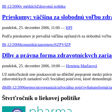
IB-12/2006
v médiách
Zdravotná politika
Prieskumy: väčšina za slobodnú voľbu zdr
pondelok, 25. december 2006, 11:00
—
HPI
Podľa prieskumov je prevažná väčšina opýtaných za slobodnú voľbu 
IB-12/2006
komunikácia
poistenci
SZP
VšZP
Dlhy a právna forma zdravotníckych zaria
pondelok, 25. december 2006, 10:00
—
Henrieta Maďarová
Už niekoľkokrát sme poukazovali na dôležité prepojenie medzi právn
zdravotníckych zariadení voči Sociálnej poisťovni, ktoré demonštruj
dlh
IB-12/2006
nemocnice
organizácia
Sociálna poisťovňa
transformácia
Štvrťročník o liekovej politike