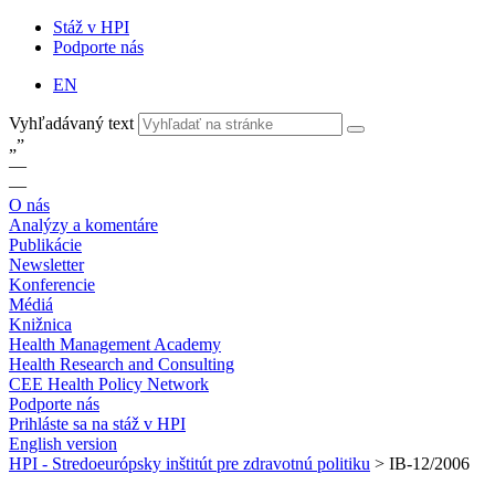
Stáž v HPI
Podporte nás
EN
Vyhľadávaný text
„
”
—
—
O nás
Analýzy a komentáre
Publikácie
Newsletter
Konferencie
Médiá
Knižnica
Health Management Academy
Health Research and Consulting
CEE Health Policy Network
Podporte nás
Prihláste sa na stáž v HPI
English version
HPI - Stredoeurópsky inštitút pre zdravotnú politiku
>
IB-12/2006