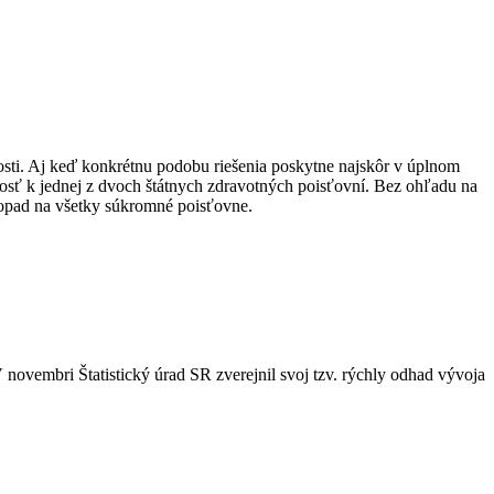
vosti. Aj keď konkrétnu podobu riešenia poskytne najskôr v úplnom
nosť k jednej z dvoch štátnych zdravotných poisťovní. Bez ohľadu na
 dopad na všetky súkromné poisťovne.
vembri Štatistický úrad SR zverejnil svoj tzv. rýchly odhad vývoja