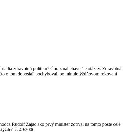
 riadia zdravotnú politiku? Čoraz naliehavejšie otázky. Zdravotná
ntu. Kto o tom doposiaľ pochyboval, po minulotýždňovom rokovaní
odca Rudolf Zajac ako prvý minister zotrval na tomto poste celé
.týždeň č. 49/2006.