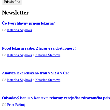
Newsletter
Čo tvorí hlavný príjem lekární?
Od
Katarína Skybová
Počet lekární rastie. Zlepšuje sa dostupnosť?
Od
Katarína Skybová
a
Katarína Šterbová
Analýza lekárenského trhu v SR a v ČR
Od
Katarína Skybová
a
Katarína Šterbová
Odvodový bonus v kontexte reformy verejného zdravotného pois
Od
Peter Pažitný