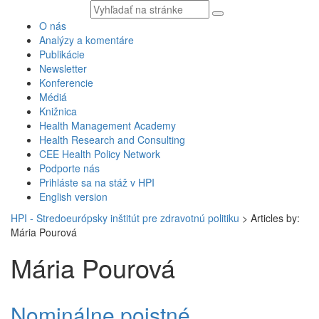
Vyhľadávaný
text
O nás
Analýzy a komentáre
Publikácie
Newsletter
Konferencie
Médiá
Knižnica
Health Management Academy
Health Research and Consulting
CEE Health Policy Network
Podporte nás
Prihláste sa na stáž v HPI
English version
HPI - Stredoeurópsky inštitút pre zdravotnú politiku
>
Articles by:
Mária Pourová
Mária Pourová
Nominálne poistné