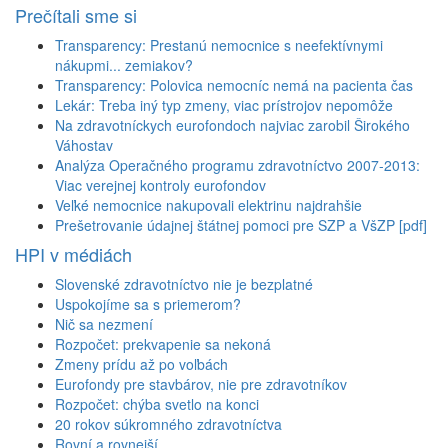
Prečítali sme si
Transparency: Prestanú nemocnice s neefektívnymi
nákupmi... zemiakov?
Transparency: Polovica nemocníc nemá na pacienta čas
Lekár: Treba iný typ zmeny, viac prístrojov nepomôže
Na zdravotníckych eurofondoch najviac zarobil Širokého
Váhostav
Analýza Operačného programu zdravotníctvo 2007-2013:
Viac verejnej kontroly eurofondov
Veľké nemocnice nakupovali elektrinu najdrahšie
Prešetrovanie údajnej štátnej pomoci pre SZP a VšZP [pdf]
HPI v médiách
Slovenské zdravotníctvo nie je bezplatné
Uspokojíme sa s priemerom?
Nič sa nezmení
Rozpočet: prekvapenie sa nekoná
Zmeny prídu až po voľbách
Eurofondy pre stavbárov, nie pre zdravotníkov
Rozpočet: chýba svetlo na konci
20 rokov súkromného zdravotníctva
Rovní a rovnejší