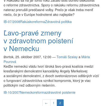
V Rakúsku sa na jar tohto roku začalo dosť búrlivo diskutovať
o reforme zdravotníctva. Spory o rakúsku reformu zdravotníctva
nateraz prerušili predčasné voľby. Prečo je však treba meniť
niečo, čo je v Európe hodnotené ako najlepšie?
IB-07/2008
Rakúsko
reforma
Zdravotná politika
Ľavo-pravé zmeny
v zdravotnom poistení
v Nemecku
štvrtok, 25. október 2007, 12:00
—
Tomáš Szalay
a
Mária
Pourová
Keďže nemeckú vládu tvorí široká ľavo-pravá koalícia medzi
kresťanskými demokratmi kancelárky Angely Merkelovej
a sociálnymi demokratmi, z dvoch svetonázorovo odlišných vízií
o fungovaní zdravotníctva vznikol kompromis, ktorý je viac
politickým než odborným riešením.
IB-10/2007
Nemecko
reforma
zdravotné poistenie
←
1
2