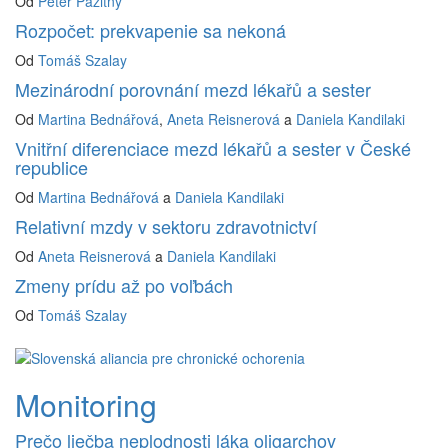
Od
Peter Pažitný
Rozpočet: prekvapenie sa nekoná
Od
Tomáš Szalay
Mezinárodní porovnání mezd lékařů a sester
Od
Martina Bednářová
,
Aneta Reisnerová
a
Daniela Kandilaki
Vnitřní diferenciace mezd lékařů a sester v České
republice
Od
Martina Bednářová
a
Daniela Kandilaki
Relativní mzdy v sektoru zdravotnictví
Od
Aneta Reisnerová
a
Daniela Kandilaki
Zmeny prídu až po voľbách
Od
Tomáš Szalay
Monitoring
Prečo liečba neplodnosti láka oligarchov