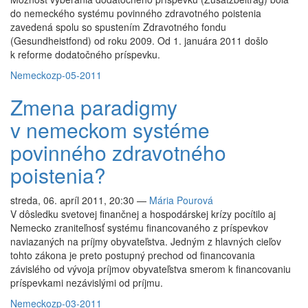
do nemeckého systému povinného zdravotného poistenia
zavedená spolu so spustením Zdravotného fondu
(Gesundheistfond) od roku 2009. Od 1. januára 2011 došlo
k reforme dodatočného príspevku.
Nemecko
zp-05-2011
Zmena paradigmy
v nemeckom systéme
povinného zdravotného
poistenia?
streda, 06. apríl 2011, 20:30
—
Mária Pourová
V dôsledku svetovej finančnej a hospodárskej krízy pocítilo aj
Nemecko zraniteľnosť systému financovaného z príspevkov
naviazaných na príjmy obyvateľstva. Jedným z hlavných cieľov
tohto zákona je preto postupný prechod od financovania
závislého od vývoja príjmov obyvateľstva smerom k financovaniu
príspevkami nezávislými od príjmu.
Nemecko
zp-03-2011