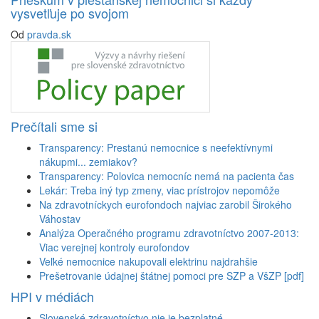
vysvetľuje po svojom
Od
pravda.sk
Prečítali sme si
Transparency: Prestanú nemocnice s neefektívnymi
nákupmi... zemiakov?
Transparency: Polovica nemocníc nemá na pacienta čas
Lekár: Treba iný typ zmeny, viac prístrojov nepomôže
Na zdravotníckych eurofondoch najviac zarobil Širokého
Váhostav
Analýza Operačného programu zdravotníctvo 2007-2013:
Viac verejnej kontroly eurofondov
Veľké nemocnice nakupovali elektrinu najdrahšie
Prešetrovanie údajnej štátnej pomoci pre SZP a VšZP [pdf]
HPI v médiách
Slovenské zdravotníctvo nie je bezplatné