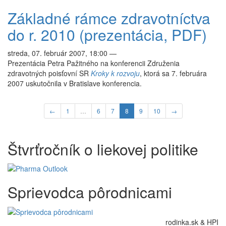
Základné rámce zdravotníctva
do r. 2010 (prezentácia, PDF)
streda, 07. február 2007, 18:00
—
Prezentácia Petra Pažitného na konferencii Združenia
zdravotných poisťovní SR
Kroky k rozvoju
, ktorá sa 7. februára
2007 uskutočnila v Bratislave konferencia.
←
1
…
6
7
8
9
10
→
Štvrťročník o liekovej politike
Sprievodca pôrodnicami
rodinka.sk & HPI