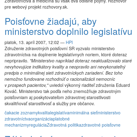
Zdravotníctva a medicína sú však dva odlišné pojmy. Rozhovor
pre webový projekt rozhovory.sk.
Poisťovne žiadajú, aby
ministerstvo doplnilo legislatívu
piatok, 13. apríl 2007, 12:02
—
HPI
Združenie zdravotných poisťovní SR vyzvalo ministerstvo
zdravotníctva na doplnenie legislatívnych noriem, ktoré doteraz
nepripravilo.
"Ministerstvo napríklad doteraz neaktualizovalo staré
nevyhovujúce indikátory kvality a neopravilo ani nevykonateľný
predpis o minimálnej sieti zdravotníckych zariadení. Bez toho
nemožno fundovane rozhodnúť o racionalizácii nemocníc
v prospech pacientov,"
uviedol výkonný riaditeľ združenia Eduard
Kováč. Ministerstvo tak podľa neho znemožňuje zdravotným
poisťovniam aj poskytovateľom zdravotnej starostlivosti
skvalitňovať starostlivosť a služby pre občanov.
čakacie zoznamy
kvalita
legislatíva
minimálna sieť
ministerstvo
zdravotníctva
organizácia
platobné
mechanizmy
regulácia
Zdravotná politika
zdravotné poisťovne