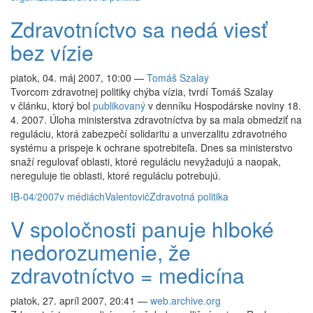
Zdravotníctvo sa nedá viesť
bez vízie
piatok, 04. máj 2007, 10:00
—
Tomáš Szalay
Tvorcom zdravotnej politiky chýba vízia, tvrdí Tomáš Szalay
v článku, ktorý bol
publikovaný
v denníku Hospodárske noviny 18.
4. 2007. Úloha ministerstva zdravotníctva by sa mala obmedziť na
reguláciu, ktorá zabezpečí solidaritu a unverzalitu zdravotného
systému a prispeje k ochrane spotrebiteľa. Dnes sa ministerstvo
snaží regulovať oblasti, ktoré reguláciu nevyžadujú a naopak,
nereguluje tie oblasti, ktoré reguláciu potrebujú.
IB-04/2007
v médiách
Valentovič
Zdravotná politika
V spoločnosti panuje hlboké
nedorozumenie, že
zdravotníctvo = medicína
piatok, 27. apríl 2007, 20:41
—
web.archive.org