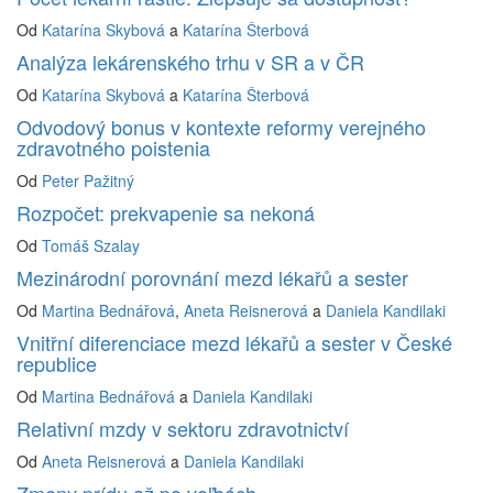
Od
Katarína Skybová
a
Katarína Šterbová
Analýza lekárenského trhu v SR a v ČR
Od
Katarína Skybová
a
Katarína Šterbová
Odvodový bonus v kontexte reformy verejného
zdravotného poistenia
Od
Peter Pažitný
Rozpočet: prekvapenie sa nekoná
Od
Tomáš Szalay
Mezinárodní porovnání mezd lékařů a sester
Od
Martina Bednářová
,
Aneta Reisnerová
a
Daniela Kandilaki
Vnitřní diferenciace mezd lékařů a sester v České
republice
Od
Martina Bednářová
a
Daniela Kandilaki
Relativní mzdy v sektoru zdravotnictví
Od
Aneta Reisnerová
a
Daniela Kandilaki
Zmeny prídu až po voľbách