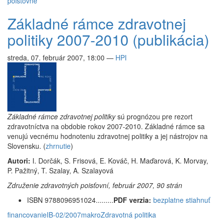
poisťovne
Základné rámce zdravotnej
politiky 2007-2010 (publikácia)
streda, 07. február 2007, 18:00
—
HPI
Základné rámce zdravotnej politiky
sú prognózou pre rezort
zdravotníctva na obdobie rokov 2007-2010. Základné rámce sa
venujú vecnému hodnoteniu zdravotnej politiky a jej nástrojov na
Slovensku. (
zhrnutie
)
Autori:
I. Dorčák, S. Frisová, E. Kováč, H. Maďarová, K. Morvay,
P. Pažitný, T. Szalay, A. Szalayová
Združenie zdravotných poisťovní, február 2007, 90 strán
ISBN 9788096951024.........
PDF verzia:
bezplatne stiahnuť
financovanie
IB-02/2007
makro
Zdravotná politika