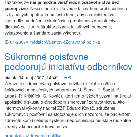
zázrakov, že
nie je možné viesť rezort zdravotníctva bez
jasnej vízie
. Neexistencia vízie vedie k návrhom protichodných
i zbytočných opatrení namiesto toho, aby sa ministerstvo
sústredilo na riešenie skutočných problémov zdravotníctva
(lieková politika, reštrukturalizácia fakultných nemocníc,
vykazovanie a štandardizácia výkonov).
IB-04/2007
v médiách
Valentovič
Zdravotná politika
Súkromné poisťovne
podporujú iniciatívu odborníkov
piatok, 04. máj 2007, 14:40
—
HPI
Združenie zdravotných poisťovní privítalo iniciatívu pätice
špičkových medicínskych odborníkov (J. Štencl, T. Šagát, P.
Labaš, P. Krištúfek, G. Kováč), ktorí tento týždeň vyzvali na širokú
apolitickú diskusiu o dlhodobom smerovaní zdravotníctva. Ako
informoval výkonný riaditeľ ZZP Eduard Kováč, združenie
súkromných poisťovní sa stotožňuje s ich názorom, že pacientom,
zdravotníkom i celému systému neprospievajú neustále radikálne
zmeny v koncepcii zdravotníctva.
organizácia
Zdravotná politika