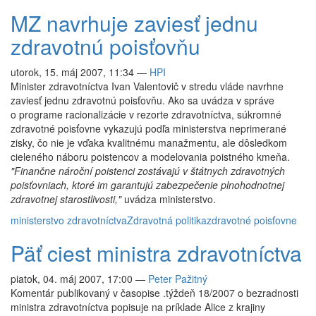
MZ navrhuje zaviesť jednu
zdravotnú poisťovňu
utorok, 15. máj 2007, 11:34
—
HPI
Minister zdravotníctva Ivan Valentovič v stredu vláde navrhne
zaviesť jednu zdravotnú poisťovňu. Ako sa uvádza v správe
o programe racionalizácie v rezorte zdravotníctva, súkromné
zdravotné poisťovne vykazujú podľa ministerstva neprimerané
zisky, čo nie je vďaka kvalitnému manažmentu, ale dôsledkom
cieleného náboru poistencov a modelovania poistného kmeňa.
"Finančne nároční poistenci zostávajú v štátnych zdravotných
poisťovniach, ktoré im garantujú zabezpečenie plnohodnotnej
zdravotnej starostlivosti,"
uvádza ministerstvo.
ministerstvo zdravotníctva
Zdravotná politika
zdravotné poisťovne
Päť ciest ministra zdravotníctva
piatok, 04. máj 2007, 17:00
—
Peter Pažitný
Komentár publikovaný v časopise .týždeň 18/2007 o bezradnosti
ministra zdravotníctva popisuje na príklade Alice z krajiny