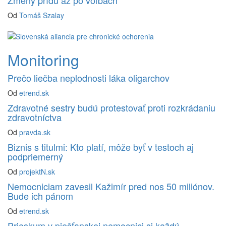
Od
Tomáš Szalay
Monitoring
Prečo liečba neplodnosti láka oligarchov
Od
etrend.sk
Zdravotné sestry budú protestovať proti rozkrádaniu
zdravotníctva
Od
pravda.sk
Biznis s titulmi: Kto platí, môže byť v testoch aj
podpriemerný
Od
projektN.sk
Nemocniciam zavesil Kažimír pred nos 50 miliónov.
Bude ich pánom
Od
etrend.sk
Prieskum v piešťanskej nemocnici si každý