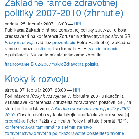
Základné rámce zdravotnej
politiky 2007-2010 (zhrnutie)
nedeľa, 25. február 2007, 16:00
—
HPI
Publikácia Základné rámce zdravotnej politiky 2007-2010 bola
predstavená na konferencii Združenia zdravotných poisťovní SR
Kroky k rozvoju
(viď tiež
prezentáciu
Petra Pažitného). Základné
rámce si môžete
stiahnuť
vo formáte PDF (
viac informácií
o publikácii). Na tomto mieste uvádzame zhrnutie.
financovanie
IB-02/2007
makro
Zdravotná politika
Kroky k rozvoju
streda, 07. február 2007, 23:00
—
HPI
Pod názvom
Kroky k rozvoju
sa 7. februára 2007 uskutočnila
v Bratislave konferencia Združenia zdravotných poisťovní SR, na
ktorej boli predstavené
Základné rámce zdravotnej politiky 2007-
2010
. Obsah nového vydania takejto publikácie zhrnul vo svojej
prednáške
Peter Pažitný z Health Policy Institute (formát PDF).
konferencia
kvalita
minimálna sieť
ministerstvo
zdravotníctva
Zdravotná politika
zdravotné poistenie
zdravotné