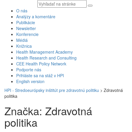
Vyhľadávaný
text
O nás
Analýzy a komentáre
Publikácie
Newsletter
Konferencie
Médiá
Knižnica
Health Management Academy
Health Research and Consulting
CEE Health Policy Network
Podporte nás
Prihláste sa na stáž v HPI
English version
HPI - Stredoeurópsky inštitút pre zdravotnú politiku
>
Zdravotná
politika
Značka: Zdravotná
politika