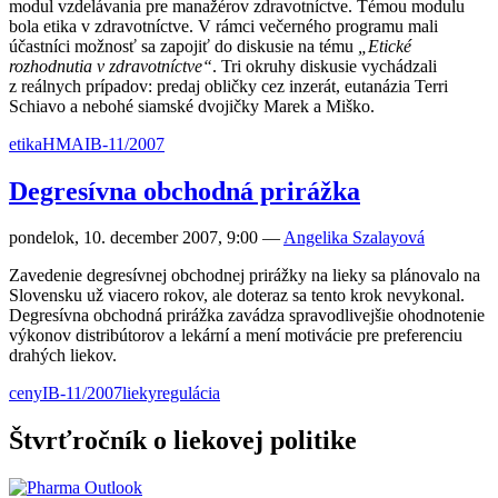
modul vzdelávania pre manažérov zdravotníctve. Témou modulu
bola etika v zdravotníctve. V rámci večerného programu mali
účastníci možnosť sa zapojiť do diskusie na tému
„Etické
rozhodnutia v zdravotníctve“
. Tri okruhy diskusie vychádzali
z reálnych prípadov: predaj obličky cez inzerát, eutanázia Terri
Schiavo a nebohé siamské dvojičky Marek a Miško.
etika
HMA
IB-11/2007
Degresívna obchodná prirážka
pondelok, 10. december 2007, 9:00
—
Angelika Szalayová
Zavedenie degresívnej obchodnej prirážky na lieky sa plánovalo na
Slovensku už viacero rokov, ale doteraz sa tento krok nevykonal.
Degresívna obchodná prirážka zavádza spravodlivejšie ohodnotenie
výkonov distribútorov a lekární a mení motivácie pre preferenciu
drahých liekov.
ceny
IB-11/2007
lieky
regulácia
Štvrťročník o liekovej politike