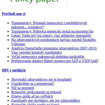
Prečítali sme si
Transparency: Prestanú nemocnice s neefektívnymi
nákupmi... zemiakov?
Transparency: Polovica nemocníc nemá na pacienta čas
Lekár: Treba iný typ zmeny, viac prístrojov nepomôže
Na zdravotníckych eurofondoch najviac zarobil Širokého
Váhostav
Analýza Operačného programu zdravotníctvo 2007-2013:
Viac verejnej kontroly eurofondov
Veľké nemocnice nakupovali elektrinu najdrahšie
Prešetrovanie údajnej štátnej pomoci pre SZP a VšZP [pdf]
HPI v médiách
Slovenské zdravotníctvo nie je bezplatné
Uspokojíme sa s priemerom?
Nič sa nezmení
Rozpočet: prekvapenie sa nekoná
Zmeny prídu až po voľbách
Eurofondy pre stavbárov, nie pre zdravotníkov
Rozpočet: chýba svetlo na konci