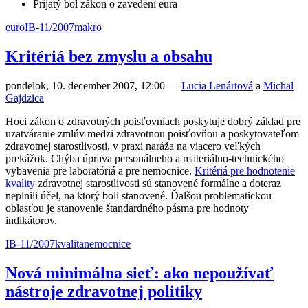
Prijatý bol zákon o zavedení eura
euro
IB-11/2007
makro
Kritériá bez zmyslu a obsahu
pondelok, 10. december 2007, 12:00
—
Lucia Lenártová
a
Michal
Gajdzica
Hoci zákon o zdravotných poisťovniach poskytuje dobrý základ pre
uzatváranie zmlúv medzi zdravotnou poisťovňou a poskytovateľom
zdravotnej starostlivosti, v praxi naráža na viacero veľkých
prekážok. Chýba úprava personálneho a materiálno-technického
vybavenia pre laboratóriá a pre nemocnice.
Kritériá pre hodnotenie
kvality
zdravotnej starostlivosti sú stanovené formálne a doteraz
neplnili účel, na ktorý boli stanovené. Ďalšou problematickou
oblasťou je stanovenie štandardného pásma pre hodnoty
indikátorov.
IB-11/2007
kvalita
nemocnice
Nová minimálna sieť: ako nepoužívať
nástroje zdravotnej politiky