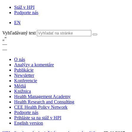
Stáž v HPI
Podporte nás
EN
Vyhľadávaný text
„
”
—
—
O nás
Analýzy a komentáre
Publikácie
Newsletter
Konferencie
Médiá
Knižnica
Health Management Academy
Health Research and Consulting
CEE Health Policy Network
Podporte nás
Prihláste sa na stáž v HPI
English version