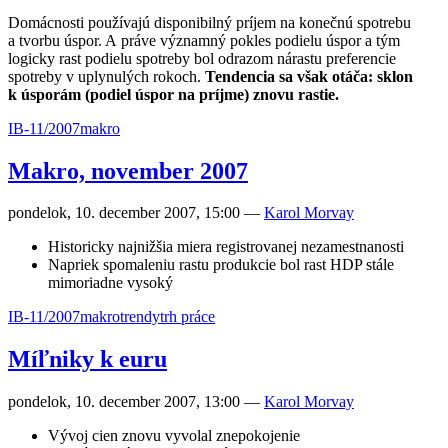
Domácnosti používajú disponibilný príjem na konečnú spotrebu
a tvorbu úspor. A práve významný pokles podielu úspor a tým
logicky rast podielu spotreby bol odrazom nárastu preferencie
spotreby v uplynulých rokoch.
Tendencia sa však otáča: sklon
k úsporám (podiel úspor na príjme) znovu rastie.
IB-11/2007
makro
Makro, november 2007
pondelok, 10. december 2007, 15:00
—
Karol Morvay
Historicky najnižšia miera registrovanej nezamestnanosti
Napriek spomaleniu rastu produkcie bol rast HDP stále
mimoriadne vysoký
IB-11/2007
makro
trendy
trh práce
Míľniky k euru
pondelok, 10. december 2007, 13:00
—
Karol Morvay
Vývoj cien znovu vyvolal znepokojenie