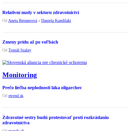
Relativní mzdy v sektoru zdravotnictví
Od
Aneta Reisnerová
a
Daniela Kandilaki
Zmeny prídu až po voľbách
Od
Tomáš Szalay
Monitoring
Prečo liečba neplodnosti láka oligarchov
Od
etrend.sk
Zdravotné sestry budú protestovať proti rozkrádaniu
zdravotníctva
Od
pravda.sk