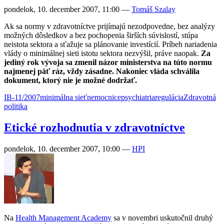
pondelok, 10. december 2007, 11:00
—
Tomáš Szalay
Ak sa normy v zdravotníctve prijímajú nezodpovedne, bez analýzy
možných dôsledkov a bez pochopenia širších súvislostí, stúpa
neistota sektora a sťažuje sa plánovanie investícií. Príbeh nariadenia
vlády o minimálnej sieti istotu sektora nezvýšil, práve naopak.
Za
jediný rok vývoja sa zmenil názor ministerstva na túto normu
najmenej päť ráz, vždy zásadne. Nakoniec vláda schválila
dokument, ktorý nie je možné dodržať.
IB-11/2007
minimálna sieť
nemocnice
psychiatria
regulácia
Zdravotná
politika
Etické rozhodnutia v zdravotníctve
pondelok, 10. december 2007, 10:00
—
HPI
Na
Health Management Academy
sa v novembri uskutočnil druhý