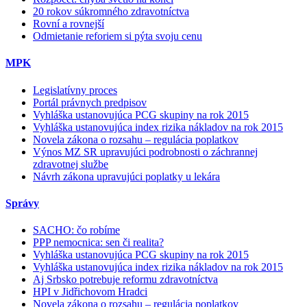
20 rokov súkromného zdravotníctva
Rovní a rovnejší
Odmietanie reforiem si pýta svoju cenu
MPK
Legislatívny proces
Portál právnych predpisov
Vyhláška ustanovujúca PCG skupiny na rok 2015
Vyhláška ustanovujúca index rizika nákladov na rok 2015
Novela zákona o rozsahu – regulácia poplatkov
Výnos MZ SR upravujúci podrobnosti o záchrannej
zdravotnej službe
Návrh zákona upravujúci poplatky u lekára
Správy
SACHO: čo robíme
PPP nemocnica: sen či realita?
Vyhláška ustanovujúca PCG skupiny na rok 2015
Vyhláška ustanovujúca index rizika nákladov na rok 2015
Aj Srbsko potrebuje reformu zdravotníctva
HPI v Jidřichovom Hradci
Novela zákona o rozsahu – regulácia poplatkov