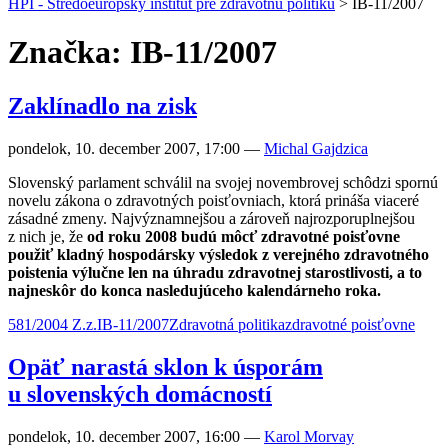
HPI - Stredoeurópsky inštitút pre zdravotnú politiku
>
IB-11/2007
Značka: IB-11/2007
Zaklínadlo na zisk
pondelok, 10. december 2007, 17:00
—
Michal Gajdzica
Slovenský parlament schválil na svojej novembrovej schôdzi spornú
novelu zákona o zdravotných poisťovniach, ktorá prináša viaceré
zásadné zmeny. Najvýznamnejšou a zároveň najrozporuplnejšou
z nich je, že
od roku 2008 budú môcť zdravotné poisťovne
použiť kladný hospodársky výsledok z verejného zdravotného
poistenia výlučne len na úhradu zdravotnej starostlivosti, a to
najneskôr do konca nasledujúceho kalendárneho roka.
581/2004 Z.z.
IB-11/2007
Zdravotná politika
zdravotné poisťovne
Opäť narastá sklon k úsporám
u slovenských domácností
pondelok, 10. december 2007, 16:00
—
Karol Morvay