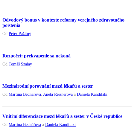
Odvodový bonus v kontexte reformy verejného zdravotného
poistenia
Od
Peter Pažitný
Rozpočet: prekvapenie sa nekoná
Od
Tomáš Szalay
Mezinárodní porovnání mezd lékařů a sester
Od
Martina Bednářová
,
Aneta Reisnerová
a
Daniela Kandilaki
Vnitřní diferenciace mezd lékařů a sester v České republice
Od
Martina Bednářová
a
Daniela Kandilaki