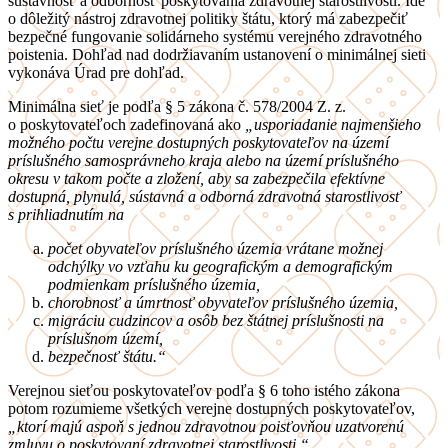
sústavnosť a odbornosť poskytovania zdravotnej starostlivosti. Ide
o dôležitý nástroj zdravotnej politiky štátu, ktorý má zabezpečiť
bezpečné fungovanie solidárneho systému verejného zdravotného
poistenia. Dohľad nad dodržiavaním ustanovení o minimálnej sieti
vykonáva Úrad pre dohľad.
Minimálna sieť je podľa § 5 zákona č. 578/2004 Z. z.
o poskytovateľoch zadefinovaná ako
„usporiadanie najmenšieho
možného počtu verejne dostupných poskytovateľov na území
príslušného samosprávneho kraja alebo na území príslušného
okresu v takom počte a zložení, aby sa zabezpečila efektívne
dostupná, plynulá, sústavná a odborná zdravotná starostlivosť
s prihliadnutím na
počet obyvateľov príslušného územia vrátane možnej
odchýlky vo vzťahu ku geografickým a demografickým
podmienkam
príslušného územia,
chorobnosť a úmrtnosť
obyvateľov príslušného územia,
migráciu cudzincov a osôb bez štátnej príslušnosti na
príslušnom území,
bezpečnosť štátu.“
Verejnou sieťou poskytovateľov podľa § 6 toho istého zákona
potom rozumieme všetkých verejne dostupných poskytovateľov,
„ktorí majú aspoň s jednou zdravotnou poisťovňou uzatvorenú
zmluvu o poskytovaní zdravotnej starostlivosti.“