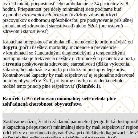
trvá 20 minút, priepustnosť jeho ambulancie je 24 pacientov za 8
hodín). Priepustnosť pre účely minimálnej siete počítame buď
v podobe
zdravotníckych úväzkov
(úväzkov zdravotníckych
pracovníkov s odbornou spôsobilosťou pre poskytovanie príslušnej
ambulantnej zdravotnej starostlivosti) alebo
lôžok
(pre ústavnú
zdravotnú starostlivosť).
Kapacitná priepustnosť ambulancií a nemocníc je pritom závislá od
dopytu
(počtu návštev, morbidity, incidencie a prevalencie
v kombinácii so štandardnými diagnostickými a terapeutickými
postupmi ako je frekvencia návštev u chronických pacientov a pod.)
a
trvania
poskytovania zdravotnej starostlivosti (dĺžka vyšetrenia,
zákroku, hospitalizácie a pod.) pri dodržaní postupov lege artis.
Kontrahované kapacity by mali rešpektovať aj regionálne zdravotné
potreby obyvateľov. Žiaľ, pri tvorbe návrhu nariadenia nebolo
možné tento princíp plne rešpektovať (
Rámček 1
).
Rámček 1:
Pri definovaní minimálnej siete nebola plne
zohľadnená chorobnosť obyvateľstva
Zastávame názor, že oba základné parametre (geografická dostupnos
a kapacitná priepustnosť) minimálnej siete by mali rešpektovať regio
odchýlky v chorobnosti obyvateľstva pri dôležitých diagnózach. Je v