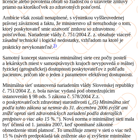
licencie alebo povolenia obráti so žiadosťou o uzavretie zmluvy
priamo na ktorúkoľvek zo zdravotných poisťovní.
Ambície však zostali nenaplnené, s výnimkou vyššieuvedenej
právnej záväznosti a faktu, že ministerstvo už nerozhoduje o tom,
ktorý poskytovateľ smie uzatvoriť zmluvu so zdravotnou
poisťovňou. Nariadenie vlády č. 751/2004 Z. z. obsahuje viaceré
zásadné technické i logické nedostatky, vzhľadom na ktoré je
3)
prakticky nevykonateľné.
Samotný koncept stanovenia minimálnej siete cez počty postelí
a lekárskych miest v samosprávnych krajoch nevypovedá o reálnej
fyzickej (geografickej) dostupnosti poskytovateľov z pohľadu
pacientov, pričom ide o jeden z parametrov efektívnej dostupnosti.
Minimálna sieť ustanovená nariadením vlády Slovenskej republiky
č. 751/2004 Z. z. bola naviac vydaná pod obmedzujúcim
ustanovením § 98 ods. 5 zákona č. 578/2004 Z.z.
o poskytovateľoch zdravotnej starostlivosti (
„(5) Minimálna sieť
podľa tohto zákona sa nesmie do 31. decembra 2006 zvýšiť ani
znížiť oproti sieti zdravotníckych zariadení podľa doterajších
predpisov o viac ako 15 %.“
). Nová norma o minimálnej sieti mala
byť účinná od 1. januára 2007, keď spomínané zákonné
obmedzenie stratí platnosť. To umožňuje zmeny v sieti o viac než
15 % (návrh predpokladá tak zníženie ako aj zvýšenie minimálne