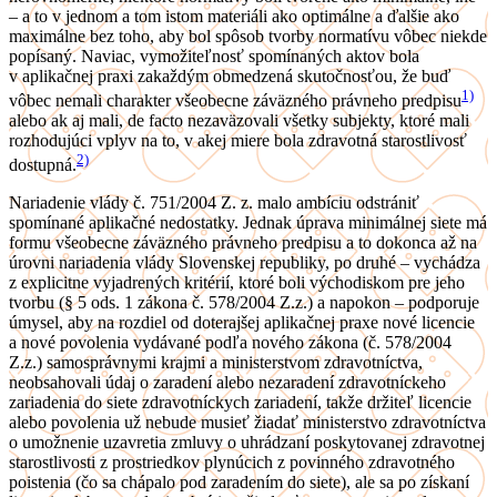
– a to v jednom a tom istom materiáli ako optimálne a ďalšie ako
maximálne bez toho, aby bol spôsob tvorby normatívu vôbec niekde
popísaný. Naviac, vymožiteľnosť spomínaných aktov bola
v aplikačnej praxi zakaždým obmedzená skutočnosťou, že buď
1)
vôbec nemali charakter všeobecne záväzného právneho predpisu
alebo ak aj mali, de facto nezaväzovali všetky subjekty, ktoré mali
rozhodujúci vplyv na to, v akej miere bola zdravotná starostlivosť
2)
dostupná.
Nariadenie vlády č. 751/2004 Z. z. malo ambíciu odstrániť
spomínané aplikačné nedostatky. Jednak úprava minimálnej siete má
formu všeobecne záväzného právneho predpisu a to dokonca až na
úrovni nariadenia vlády Slovenskej republiky, po druhé – vychádza
z explicitne vyjadrených kritérií, ktoré boli východiskom pre jeho
tvorbu (§ 5 ods. 1 zákona č. 578/2004 Z.z.) a napokon – podporuje
úmysel, aby na rozdiel od doterajšej aplikačnej praxe nové licencie
a nové povolenia vydávané podľa nového zákona (č. 578/2004
Z.z.) samosprávnymi krajmi a ministerstvom zdravotníctva,
neobsahovali údaj o zaradení alebo nezaradení zdravotníckeho
zariadenia do siete zdravotníckych zariadení, takže držiteľ licencie
alebo povolenia už nebude musieť žiadať ministerstvo zdravotníctva
o umožnenie uzavretia zmluvy o uhrádzaní poskytovanej zdravotnej
starostlivosti z prostriedkov plynúcich z povinného zdravotného
poistenia (čo sa chápalo pod zaradením do siete), ale sa po získaní