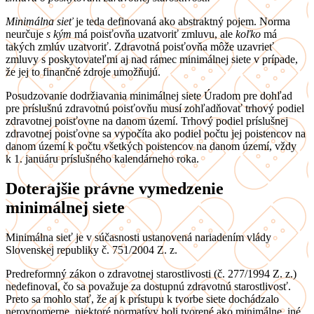
Minimálna sieť
je teda definovaná ako abstraktný pojem. Norma
neurčuje
s kým
má poisťovňa uzatvoriť zmluvu, ale
koľko
má
takých zmlúv uzatvoriť. Zdravotná poisťovňa môže uzavrieť
zmluvy s poskytovateľmi aj nad rámec minimálnej siete v prípade,
že jej to finančné zdroje umožňujú.
Posudzovanie dodržiavania minimálnej siete Úradom pre dohľad
pre príslušnú zdravotnú poisťovňu musí zohľadňovať trhový podiel
zdravotnej poisťovne na danom území. Trhový podiel príslušnej
zdravotnej poisťovne sa vypočíta ako podiel počtu jej poistencov na
danom území k počtu všetkých poistencov na danom území, vždy
k 1. januáru príslušného kalendárneho roka.
Doterajšie právne vymedzenie
minimálnej siete
Minimálna sieť je v súčasnosti ustanovená nariadením vlády
Slovenskej republiky č. 751/2004 Z. z.
Predreformný zákon o zdravotnej starostlivosti (č. 277/1994 Z. z.)
nedefinoval, čo sa považuje za dostupnú zdravotnú starostlivosť.
Preto sa mohlo stať, že aj k prístupu k tvorbe siete dochádzalo
nerovnomerne, niektoré normatívy boli tvorené ako minimálne, iné