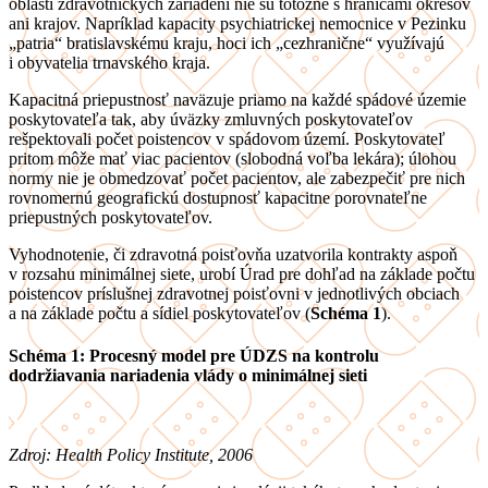
oblasti zdravotníckych zariadení nie sú totožné s hranicami okresov
ani krajov. Napríklad kapacity psychiatrickej nemocnice v Pezinku
„patria“ bratislavskému kraju, hoci ich „cezhranične“ využívajú
i obyvatelia trnavského kraja.
Kapacitná priepustnosť naväzuje priamo na každé spádové územie
poskytovateľa tak, aby úväzky zmluvných poskytovateľov
rešpektovali počet poistencov v spádovom území. Poskytovateľ
pritom môže mať viac pacientov (slobodná voľba lekára); úlohou
normy nie je obmedzovať počet pacientov, ale zabezpečiť pre nich
rovnomernú geografickú dostupnosť kapacitne porovnateľne
priepustných poskytovateľov.
Vyhodnotenie, či zdravotná poisťovňa uzatvorila kontrakty aspoň
v rozsahu minimálnej siete, urobí Úrad pre dohľad na základe počtu
poistencov príslušnej zdravotnej poisťovni v jednotlivých obciach
a na základe počtu a sídiel poskytovateľov (
Schéma 1
).
Schéma 1:
Procesný model pre ÚDZS na kontrolu
dodržiavania nariadenia vlády o minimálnej sieti
Zdroj: Health Policy Institute, 2006