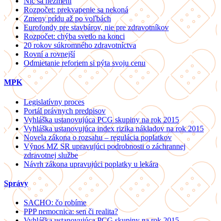
Nič sa nezmení
Rozpočet: prekvapenie sa nekoná
Zmeny prídu až po voľbách
Eurofondy pre stavbárov, nie pre zdravotníkov
Rozpočet: chýba svetlo na konci
20 rokov súkromného zdravotníctva
Rovní a rovnejší
Odmietanie reforiem si pýta svoju cenu
MPK
Legislatívny proces
Portál právnych predpisov
Vyhláška ustanovujúca PCG skupiny na rok 2015
Vyhláška ustanovujúca index rizika nákladov na rok 2015
Novela zákona o rozsahu – regulácia poplatkov
Výnos MZ SR upravujúci podrobnosti o záchrannej
zdravotnej službe
Návrh zákona upravujúci poplatky u lekára
Správy
SACHO: čo robíme
PPP nemocnica: sen či realita?
Vyhláška ustanovujúca PCG skupiny na rok 2015