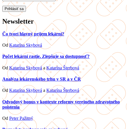
Newsletter
Čo tvorí hlavný príjem lekární?
Od
Katarína Skybová
Počet lekární rastie. Zlepšuje sa dostupnosť?
Od
Katarína Skybová
a
Katarína Šterbová
Analýza lekárenského trhu v SR a v ČR
Od
Katarína Skybová
a
Katarína Šterbová
Odvodový bonus v kontexte reformy verejného zdravotného
poistenia
Od
Peter Pažitný