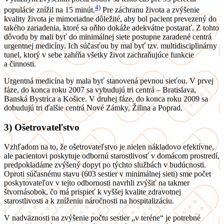
4)
populácie znížil na 15 minút.
Pre záchranu života a zvýšenie
kvality života je mimoriadne dôležité, aby bol pacient prevezený do
takého zariadenia, ktoré sa oňho dokáže adekvátne postarať. Z tohto
dôvodu by mali byť do minimálnej siete postupne zaradené centrá
urgentnej medicíny. Ich súčasťou by mal byť tzv. multidisciplinárny
tunel, ktorý v sebe zahŕňa všetky život zachraňujúce funkcie
a činnosti.
Urgentná medicína by mala byť stanovená pevnou sieťou. V prvej
fáze, do konca roku 2007 sa vybudujú tri centrá – Bratislava,
Banská Bystrica a Košice. V druhej fáze, do konca roku 2009 sa
dobudujú tri ďalšie centrá Nové Zámky, Žilina a Poprad.
3) Ošetrovateľstvo
Vzhľadom na to, že ošetrovateľstvo je nielen nákladovo efektívne,
ale pacientovi poskytuje odbornú starostlivosť v domácom prostredí,
predpokladáme zvýšený dopyt po týchto službách v budúcnosti.
Oproti súčasnému stavu (603 sestier v minimálnej sieti) sme počet
poskytovateľov v tejto odbornosti navrhli zvýšiť na takmer
štvornásobok, čo má prispieť k vyššej kvalite zdravotnej
starostlivosti a k zníženiu náročnosti na hospitalizáciu.
V nadväznosti na zvýšenie počtu sestier „v teréne“ je potrebné