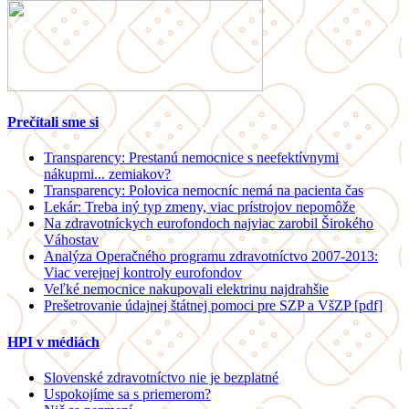
Prečítali sme si
Transparency: Prestanú nemocnice s neefektívnymi
nákupmi... zemiakov?
Transparency: Polovica nemocníc nemá na pacienta čas
Lekár: Treba iný typ zmeny, viac prístrojov nepomôže
Na zdravotníckych eurofondoch najviac zarobil Širokého
Váhostav
Analýza Operačného programu zdravotníctvo 2007-2013:
Viac verejnej kontroly eurofondov
Veľké nemocnice nakupovali elektrinu najdrahšie
Prešetrovanie údajnej štátnej pomoci pre SZP a VšZP [pdf]
HPI v médiách
Slovenské zdravotníctvo nie je bezplatné
Uspokojíme sa s priemerom?