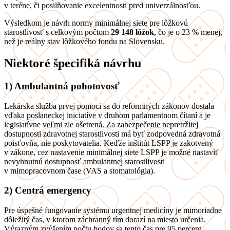
v teréne, či posilňovanie excelentnosti pred univerzálnosťou.
Výsledkom je návrh normy minimálnej siete pre lôžkovú
starostlivosť s celkovým počtom
29 148 lôžok
, čo je o 23 % menej,
než je reálny stav lôžkového fondu na Slovensku.
Niektoré špecifiká návrhu
1) Ambulantná pohotovosť
Lekárska služba prvej pomoci sa do reformných zákonov dostala
vďaka poslaneckej iniciatíve v druhom parlamentnom čítaní a je
legislatívne veľmi zle ošetrená. Za zabezpečenie nepretržitej
dostupnosti zdravotnej starostlivosti má byť zodpovedná zdravotná
poisťovňa, nie poskytovatelia. Keďže inštitút LSPP je zakotvený
v zákone, cez nastavenie minimálnej siete LSPP je možné nastaviť
nevyhnutnú dostupnosť ambulantnej starostlivosti
v mimopracovnom čase (VAS a stomatológia).
2) Centrá emergency
Pre úspešné fungovanie systému urgentnej medicíny je mimoriadne
dôležitý čas, v ktorom záchranný tím dorazí na miesto určenia.
Výrazným zvýšením počtu bodov sa tento čas pre 95 percent