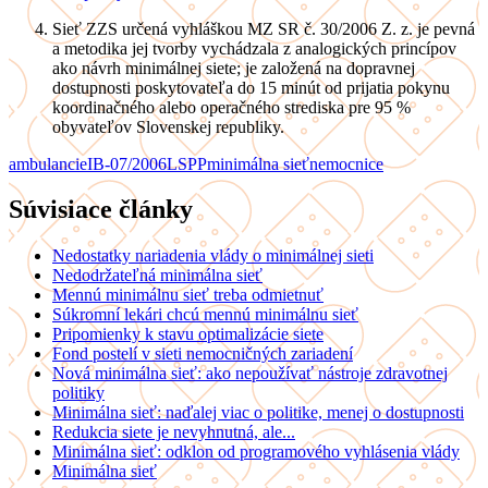
Sieť ZZS určená vyhláškou MZ SR č. 30/2006 Z. z. je pevná
a metodika jej tvorby vychádzala z analogických princípov
ako návrh minimálnej siete; je založená na dopravnej
dostupnosti poskytovateľa do 15 minút od prijatia pokynu
koordinačného alebo operačného strediska pre 95 %
obyvateľov Slovenskej republiky.
ambulancie
IB-07/2006
LSPP
minimálna sieť
nemocnice
Súvisiace články
Nedostatky nariadenia vlády o minimálnej sieti
Nedodržateľná minimálna sieť
Mennú minimálnu sieť treba odmietnuť
Súkromní lekári chcú mennú minimálnu sieť
Pripomienky k stavu optimalizácie siete
Fond postelí v sieti nemocničných zariadení
Nová minimálna sieť: ako nepoužívať nástroje zdravotnej
politiky
Minimálna sieť: naďalej viac o politike, menej o dostupnosti
Redukcia siete je nevyhnutná, ale...
Minimálna sieť: odklon od programového vyhlásenia vlády
Minimálna sieť