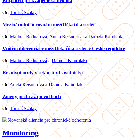
Rozpočet: prekvapenie sa nekoná
Od
Tomáš Szalay
Mezinárodní porovnání mezd lékařů a sester
Od
Martina Bednářová
,
Aneta Reisnerová
a
Daniela Kandilaki
Vnitřní diferenciace mezd lékařů a sester v České republice
Od
Martina Bednářová
a
Daniela Kandilaki
Relativní mzdy v sektoru zdravotnictví
Od
Aneta Reisnerová
a
Daniela Kandilaki
Zmeny prídu až po voľbách
Od
Tomáš Szalay
Monitoring