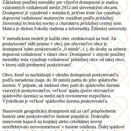
Základom použitej metodiky pre výpočet dostupnosti je matica
vzájomných vzdialeností medzi 2912-imi slovenskými obcami.
Dostupnosť je vyjadrená v minútach, pričom tento čas vyjadruje
dopravnú vzdialenosť motorovým vozidlom podľa príslušnej
Slovenskej technickej normy a charakteru príslušnej cestnej siete.
Matica je dielom Fakulty riadenia a informatiky Žilinskej univerzity.
V metodickom modeli je každá obec zredukovaná na bod. Ak
poskytovateľ sídli priamo v obci, pre obyvateľov obce je
dostupnosť tohto poskytovateľa „0 minút“, t. j. do úvahy sa neberie
dopravná vzdialenosť v rámci obce. Dostupnosť v zmysle použitej
metodiky teda vyjadruje vzdialenosť príslušnej obce od takej obce,
v ktorej sídli predmetný poskytovateľ.
Obce, ktoré sa nachádzajú v okruhu dostupnosti poskytovateľa
podľa nariadenia (napr. do 30 minút) patria do jeho
spádového
územia
. V prípade, ak niektorá obec patrí do spádového územia
viacerých poskytovateľov, veľkosť spádu (počet obyvateľov
spádového územia) sa medzi nich rovnomerne rozpočítava.
Výsledkom je veľkosť spádového územia poskytovateľa.
Stanovenie geografickej dostupnosti má za cieľ prispôsobenie
hustoty siete poskytovateľov hustote populácie. Doterajšie
stanovenie kapacít na krajskej alebo celoštátnej úrovni
nereflektovalo nerovnomernosť v hustote osídlenia. Ďalej spádové