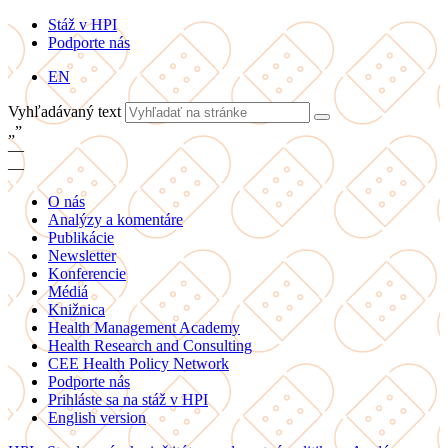
Stáž v HPI
Podporte nás
EN
Vyhľadávaný text
„
”
—
—
O nás
Analýzy a komentáre
Publikácie
Newsletter
Konferencie
Médiá
Knižnica
Health Management Academy
Health Research and Consulting
CEE Health Policy Network
Podporte nás
Prihláste sa na stáž v HPI
English version