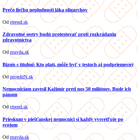
Prečo liečba neplodnosti láka oligarchov
Od
etrend.sk
Zdravotné sestry budú protestovať proti rozkrádaniu
zdravotníctva
Od
pravda.sk
Biznis s titulmi: Kto platí, môže byť v testoch aj podpriemerný
Od
projektN.sk
Nemocniciam zavesil Kažimír pred nos 50 miliónov. Bude ich
pánom
Od
etrend.sk
Prieskum v piešťanskej nemocnici si každý vysvetľuje po
svojom
Od
pravda.sk