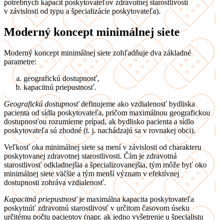
potrebných kapacít poskytovateľov zdravotnej starostlivosti
v závislosti od typu a špecializácie poskytovateľa).
Moderný koncept minimálnej siete
Moderný koncept minimálnej siete zohľadňuje dva základné
parametre:
geografickú dostupnosť,
kapacitnú priepustnosť.
Geografickú dostupnosť
definujeme ako vzdialenosť bydliska
pacienta od sídla poskytovateľa, pričom maximálnou geografickou
dostupnosťou rozumieme prípad, ak bydlisko pacienta a sídlo
poskytovateľa sú zhodné (t. j. nachádzajú sa v rovnakej obci).
Veľkosť oka minimálnej siete sa mení v závislosti od charakteru
poskytovanej zdravotnej starostlivosti. Čím je zdravotná
starostlivosť odkladnejšia a špecializovanejšia, tým môže byť oko
minimálnej siete väčšie a tým menší význam v efektívnej
dostupnosti zohráva vzdialenosť.
Kapacitná priepustnosť
je maximálna kapacita poskytovateľa
poskytnúť zdravotnú starostlivosť v určitom časovom úseku
určitému počtu pacientov (napr. ak jedno vyšetrenie u špecialistu