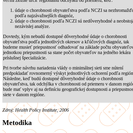
veľmi zložité určiť regionálnu odchýlku od priemeru, keď:
údaje o chorobnosti obyvateľstva podľa NCZI sa nezhromažď
podľa najzávažnejších diagnóz,
údaje o chorobnosti podľa NCZI sú nedôveryhodné a neobstoja
nezávislej analýze.
Dovtedy, kým nebudú dostupné dôveryhodné údaje o chorobnosti
obyvateľstva podľa jednotlivých okresov a kľúčových diagnóz, tak
budeme musieť priepustnosť odhadovať na základe počtu obyvateľov
jednotkou priepustnosti sa stane počet obyvateľov na jedného lekára
príslušnej špecializácie.
Pri tvorbe návrhu nariadenia vlády o minimálnej sieti sme nútení
predpokladať rovnomerný výskyt jednotlivých ochorení podľa región
Následne, keď budú dostupné dôveryhodné údaje o chorobnosti
obyvateľstva, tak odchýlka v chorobnosti od priemeru v danom regió
bude mať vplyv aj na definíciu geografickej dostupnosti a priepustnos
siete v danom regióne.
Zdroj: Health Policy Institute, 2006
Metodika