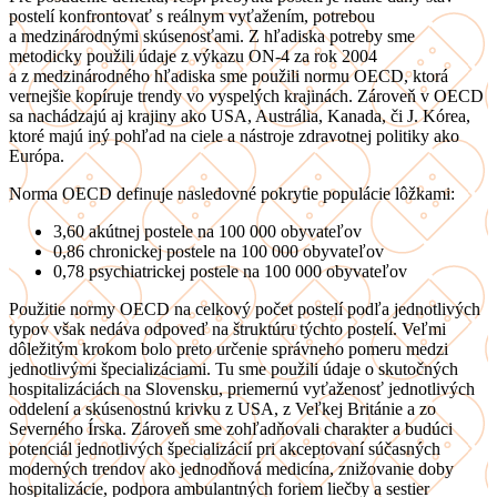
postelí konfrontovať s reálnym vyťažením, potrebou
a medzinárodnými skúsenosťami. Z hľadiska potreby sme
metodicky použili údaje z výkazu ON-4 za rok 2004
a z medzinárodného hľadiska sme použili normu OECD, ktorá
vernejšie kopíruje trendy vo vyspelých krajinách. Zároveň v OECD
sa nachádzajú aj krajiny ako USA, Austrália, Kanada, či J. Kórea,
ktoré majú iný pohľad na ciele a nástroje zdravotnej politiky ako
Európa.
Norma OECD definuje nasledovné pokrytie populácie lôžkami:
3,60 akútnej postele na 100 000 obyvateľov
0,86 chronickej postele na 100 000 obyvateľov
0,78 psychiatrickej postele na 100 000 obyvateľov
Použitie normy OECD na celkový počet postelí podľa jednotlivých
typov však nedáva odpoveď na štruktúru týchto postelí. Veľmi
dôležitým krokom bolo preto určenie správneho pomeru medzi
jednotlivými špecializáciami. Tu sme použili údaje o skutočných
hospitalizáciách na Slovensku, priemernú vyťaženosť jednotlivých
oddelení a skúsenostnú krivku z USA, z Veľkej Británie a zo
Severného Írska. Zároveň sme zohľadňovali charakter a budúci
potenciál jednotlivých špecializácií pri akceptovaní súčasných
moderných trendov ako jednodňová medicína, znižovanie doby
hospitalizácie, podpora ambulantných foriem liečby a sestier