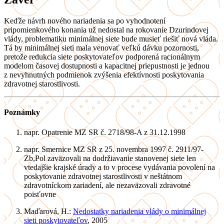
Keďže návrh nového nariadenia sa po vyhodnotení
pripomienkového konania už nedostal na rokovanie Dzurindovej
vlády, problematiku minimálnej siete bude musieť riešiť nová vláda.
Tá by minimálnej sieti mala venovať veľkú dávku pozornosti,
pretože redukcia siete poskytovateľov podporená racionálnym
modelom časovej dostupnosti a kapacitnej priepustnosti je jednou
z nevyhnutných podmienok zvýšenia efektívnosti poskytovania
zdravotnej starostlivosti.
Poznámky
napr. Opatrenie MZ SR č. 2718/98-A z 31.12.1998
napr. Smernice MZ SR z 25. novembra 1997 č. 2911/97-
Zb,Pol zaväzovali na dodržiavanie stanovenej siete len
vtedajšie krajské úrady a to v procese vydávania povolení na
poskytovanie zdravotnej starostlivosti v neštátnom
zdravotníckom zariadení, ale nezaväzovali zdravotné
poisťovne
Maďarová, H.:
Nedostatky nariadenia vlády o minimálnej
sieti poskytovateľov
, 2005