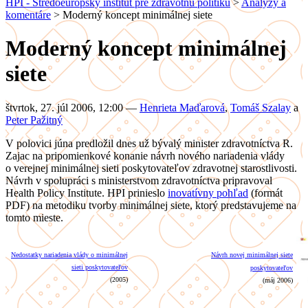
HPI - Stredoeurópsky inštitút pre zdravotnú politiku
>
Analýzy a
komentáre
>
Moderný koncept minimálnej siete
Moderný koncept minimálnej
siete
štvrtok, 27. júl 2006, 12:00
—
Henrieta Maďarová
,
Tomáš Szalay
a
Peter Pažitný
V polovici júna predložil dnes už bývalý minister zdravotníctva R.
Zajac na pripomienkové konanie návrh nového nariadenia vlády
o verejnej minimálnej sieti poskytovateľov zdravotnej starostlivosti.
Návrh v spolupráci s ministerstvom zdravotníctva pripravoval
Health Policy Institute. HPI prinieslo
inovatívny pohľad
(formát
PDF) na metodiku tvorby minimálnej siete, ktorý predstavujeme na
tomto mieste.
Nedostatky nariadenia vlády o minimálnej
Návrh novej minimálnej siete
sieti poskytovateľov
poskytovateľov
(2005)
(máj 2006)