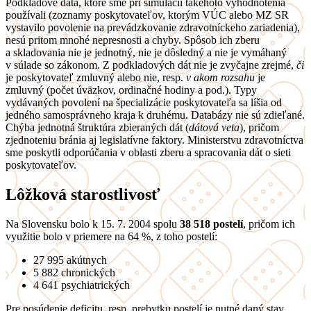
Podkladové dáta, ktoré sme pri simulácii takéhoto vyhodnotenia
používali (zoznamy poskytovateľov, ktorým VÚC alebo MZ SR
vystavilo povolenie na prevádzkovanie zdravotníckeho zariadenia),
nesú pritom mnohé nepresnosti a chyby. Spôsob ich zberu
a skladovania nie je jednotný, nie je dôsledný a nie je vymáhaný
v súlade so zákonom. Z podkladových dát nie je zvyčajne zrejmé,
či
je poskytovateľ zmluvný alebo nie, resp.
v akom rozsahu
je
zmluvný (počet úväzkov, ordinačné hodiny a pod.). Typy
vydávaných povolení na špecializácie poskytovateľa sa líšia od
jedného samosprávneho kraja k druhému. Databázy nie sú zdieľané.
Chýba jednotná štruktúra zbieraných dát (
dátová veta
), pričom
zjednoteniu bránia aj legislatívne faktory. Ministerstvu zdravotníctva
sme poskytli odporúčania v oblasti zberu a spracovania dát o sieti
poskytovateľov.
Lôžková starostlivosť
Na Slovensku bolo k 15. 7. 2004 spolu
38 518 postelí
, pričom ich
využitie bolo v priemere na 64 %, z toho postelí:
27 995 akútnych
5 882 chronických
4 641 psychiatrických
Pre posúdenie deficitu, resp. prebytku postelí je nutné daný stav