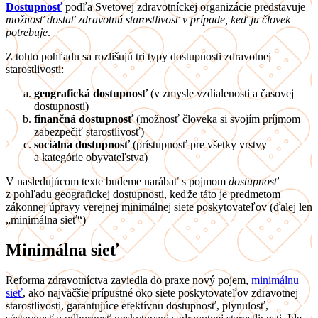
Dostupnosť
podľa Svetovej zdravotníckej organizácie predstavuje
možnosť dostať zdravotnú starostlivosť v prípade, keď ju človek
potrebuje
.
Z tohto pohľadu sa rozlišujú tri typy dostupnosti zdravotnej
starostlivosti:
geografická dostupnosť
(v zmysle vzdialenosti a časovej
dostupnosti)
finančná dostupnosť
(možnosť človeka si svojím príjmom
zabezpečiť starostlivosť)
sociálna dostupnosť
(prístupnosť pre všetky vrstvy
a kategórie obyvateľstva)
V nasledujúcom texte budeme narábať s pojmom
dostupnosť
z pohľadu geografickej dostupnosti, keďže táto je predmetom
zákonnej úpravy verejnej minimálnej siete poskytovateľov (ďalej len
„minimálna sieť“)
Minimálna sieť
Reforma zdravotníctva zaviedla do praxe nový pojem,
minimálnu
sieť
, ako najväčšie prípustné oko siete poskytovateľov zdravotnej
starostlivosti, garantujúce efektívnu dostupnosť, plynulosť,