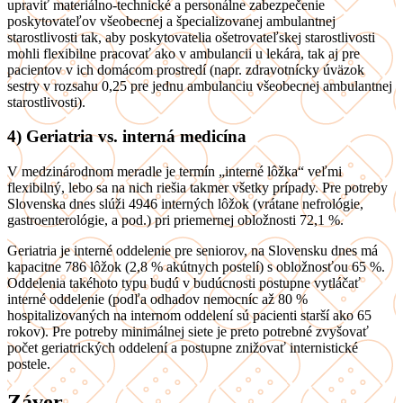
upraviť materiálno-technické a personálne zabezpečenie
poskytovateľov všeobecnej a špecializovanej ambulantnej
starostlivosti tak, aby poskytovatelia ošetrovateľskej starostlivosti
mohli flexibilne pracovať ako v ambulancii u lekára, tak aj pre
pacientov v ich domácom prostredí (napr. zdravotnícky úväzok
sestry v rozsahu 0,25 pre jednu ambulanciu všeobecnej ambulantnej
starostlivosti).
4) Geriatria vs. interná medicína
V medzinárodnom meradle je termín „interné lôžka“ veľmi
flexibilný, lebo sa na nich riešia takmer všetky prípady. Pre potreby
Slovenska dnes slúži 4946 interných lôžok (vrátane nefrológie,
gastroenterológie, a pod.) pri priemernej obložnosti 72,1 %.
Geriatria je interné oddelenie pre seniorov, na Slovensku dnes má
kapacitne 786 lôžok (2,8 % akútnych postelí) s obložnosťou 65 %.
Oddelenia takéhoto typu budú v budúcnosti postupne vytláčať
interné oddelenie (podľa odhadov nemocníc až 80 %
hospitalizovaných na internom oddelení sú pacienti starší ako 65
rokov). Pre potreby minimálnej siete je preto potrebné zvyšovať
počet geriatrických oddelení a postupne znižovať internistické
postele.
Záver