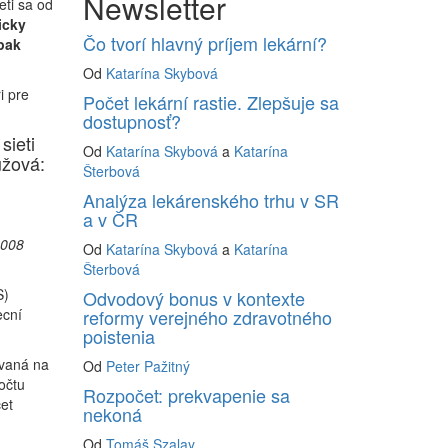
Newsletter
eti sa od
icky
Čo tvorí hlavný príjem lekární?
pak
Od
Katarína Skybová
i pre
Počet lekární rastie. Zlepšuje sa
dostupnosť?
sieti
Od
Katarína Skybová
a
Katarína
užová:
Šterbová
Analýza lekárenského trhu v SR
a v ČR
2008
Od
Katarína Skybová
a
Katarína
Šterbová
S)
Odvodový bonus v kontexte
reformy verejného zdravotného
ecní
poistenia
ovaná na
Od
Peter Pažitný
očtu
Rozpočet: prekvapenie sa
et
nekoná
Od
Tomáš Szalay