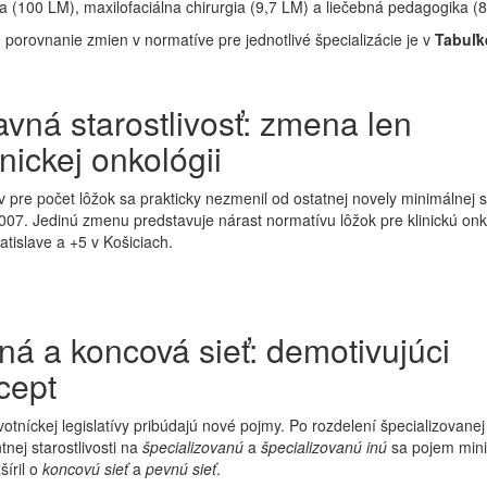
a (100 LM), maxilofaciálna chirurgia (9,7 LM) a liečebná pedagogika (
porovnanie zmien v normatíve pre jednotlivé špecializácie je v
Tabuľk
avná starostlivosť: zmena len
inickej onkológii
 pre počet lôžok sa prakticky nezmenil od ostatnej novely minimálnej s
007. Jedinú zmenu predstavuje nárast normatívu lôžok pre klinickú onk
atislave a +5 v Košiciach.
ná a koncová sieť: demotivujúci
cept
otníckej legislatívy pribúdajú nové pojmy. Po rozdelení špecializovanej
nej starostlivosti na
špecializovanú
a
špecializovanú inú
sa pojem min
šíril o
koncovú sieť
a
pevnú sieť
.