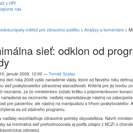
áž v HPI
odporte nás
redoeurópsky inštitút pre zdravotnú politiku
>
Analýzy a komentáre
>
Mi
imálna sieť: odklon od pro
dy
10. január 2009, 12:00
—
Tomáš Szalay
ný deň roka 2008 vyšlo nariadenie vlády, ktoré od Nového roku definuj
u sieť poskytovateľov zdravotnej starostlivosti. Kritériá pre jej tvorbu zos
ti neznáme, za čo ministerstvo zožalo kritiku v pripomienkovom konaní
a nariadenia sa nezmenila: naďalej nepredstavuje nástroj na zabezpeče
sti pre pacientov, ale nástroj na manipuláciu s trhom poskytovateľov. A
chýlenia sa od vládneho programu.
 naďalej nezohľadňuje zdravotné potreby obyvateľstva. Návrh minister
aby sa minimálna sieť prehodnocovala aj podľa údajov z NCZI o chorob
dravotníctva odmietol.