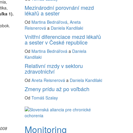
mia,
Mezinárodní porovnání mezd
tika,
lékařů a sester
ľka 1).
Od
Martina Bednářová
,
Aneta
sobok.
Reisnerová
a
Daniela Kandilaki
Vnitřní diferenciace mezd lékařů
a sester v České republice
Od
Martina Bednářová
a
Daniela
Kandilaki
Relativní mzdy v sektoru
zdravotnictví
Od
Aneta Reisnerová
a
Daniela Kandilaki
Zmeny prídu až po voľbách
Od
Tomáš Szalay
Monitoring
2008