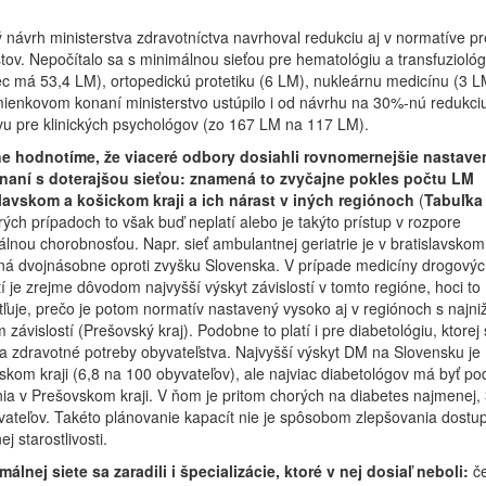
návrh ministerstva zdravotníctva navrhoval redukciu aj v normatíve pr
stov. Nepočítalo sa s minimálnou sieťou pre hematológiu a transfuziológ
c má 53,4 LM), ortopedickú protetiku (6 LM), nukleárnu medicínu (3 L
ienkovom konaní ministerstvo ustúpilo i od návrhu na 30%-nú redukci
u pre klinických psychológov (zo 167 LM na 117 LM).
ne hodnotíme, že viaceré odbory dosiahli rovnomernejšie nastaven
naní s doterajšou sieťou: znamená to zvyčajne pokles počtu LM
slavskom a košickom kraji a ich nárast v iných regiónoch
(
Tabuľka
rých prípadoch to však buď neplatí alebo je takýto prístup v rozpore
álnou chorobnosťou. Napr. sieť ambulantnej geriatrie je v bratislavskom 
ná dvojnásobne oproti zvyšku Slovenska. V prípade medicíny drogovýc
tí je zrejme dôvodom najvyšší výskyt závislostí v tomto regióne, hoci to
ľuje, prečo je potom normatív nastavený vysoko aj v regiónoch s najni
 závislostí (Prešovský kraj). Podobne to platí i pre diabetológiu, ktorej 
 zdravotné potreby obyvateľstva. Najvyšší výskyt DM na Slovensku je
nskom kraji (6,8 na 100 obyvateľov), ale najviac diabetológov má byť po
ia v Prešovskom kraji. V ňom je pritom chorých na diabetes najmenej, 
ateľov. Takéto plánovanie kapacít nie je spôsobom zlepšovania dostup
j starostlivosti.
álnej siete sa zaradili i špecializácie, ktoré v nej dosiaľ neboli:
č