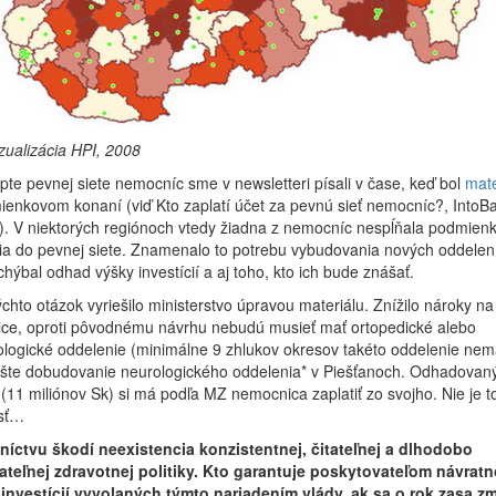
izualizácia HPI, 2008
te pevnej siete nemocníc sme v newsletteri písali v čase, keď bol
mate
ienkovom konaní (viď Kto zaplatí účet za pevnú sieť nemocníc?, IntoB
). V niektorých regiónoch vtedy žiadna z nemocníc nespĺňala podmien
a do pevnej siete. Znamenalo to potrebu vybudovania nových oddelení
hýbal odhad výšky investícií a aj toho, kto ich bude znášať.
ýchto otázok vyriešilo ministerstvo úpravou materiálu. Znížilo nároky na
ce, oproti pôvodnému návrhu nebudú musieť mať ortopedické alebo
logické oddelenie (minimálne 9 zhlukov okresov takéto oddelenie nem
šte dobudovanie neurologického oddelenia* v Piešťanoch. Odhadovan
r (11 miliónov Sk) si má podľa MZ nemocnica zaplatiť zo svojho. Nie je to
sť…
níctvu škodí neexistencia konzistentnej, čitateľnej a dlhodobo
ateľnej zdravotnej politiky. Kto garantuje poskytovateľom návratn
 investícií vyvolaných týmto nariadením vlády, ak sa o rok zasa z