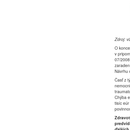
Zdroj: v
O koncep
v pripom
07/2008
zaradeni
Návrhu c
Časť z t
nemocni
traumato
Chýba e
tisíc eú
povinno
Zdravot
predvíd
ďalších