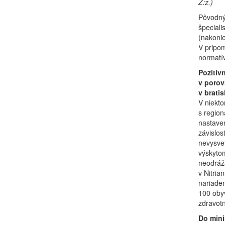
Z:z.)
Pôvodný 
špeciali
(nakonie
V pripom
normatív
Pozitív
v porov
v brati
V niekto
s region
nastave
závislos
nevysvet
výskytom
neodráža
v Nitria
nariaden
100 obyv
zdravotne
Do minim