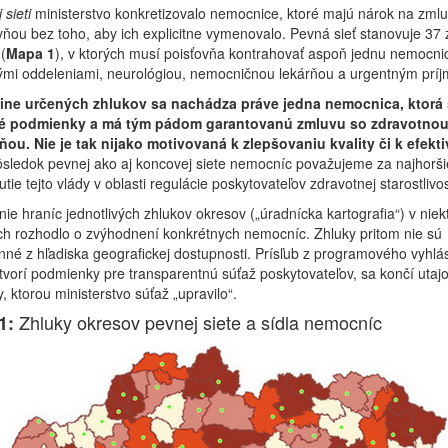
 sieti
ministerstvo konkretizovalo nemocnice, ktoré majú nárok na zml
vňou bez toho, aby ich explicitne vymenovalo. Pevná sieť stanovuje 37 
(
Mapa 1
), v ktorých musí poisťovňa kontrahovať aspoň jednu nemocni
ými oddeleniami, neurológiou, nemocničnou lekárňou a urgentným prí
ine určených zhlukov sa nachádza práve jedna nemocnica, ktorá
é podmienky a má tým pádom garantovanú zmluvu so zdravotno
ou. Nie je tak nijako motivovaná k zlepšovaniu kvality či k efektiv
sledok pevnej ako aj koncovej siete nemocníc považujeme za najhorši
tie tejto vlády v oblasti regulácie poskytovateľov zdravotnej starostlivos
ie hraníc jednotlivých zhlukov okresov („úradnícka kartografia“) v niek
ch rozhodlo o zvýhodnení konkrétnych nemocníc. Zhluky pritom nie sú
né z hľadiska geografickej dostupnosti. Prísľub z programového vyhlá
tvorí podmienky pre transparentnú súťaž poskytovateľov, sa končí uta
, ktorou ministerstvo súťaž „upravilo“.
Zhluky okresov pevnej siete a sídla nemocníc
1: