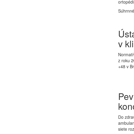
ortopédi
Súhrnné 
Úst
v kl
Normatív
z roku 2
+48 v Br
Pev
kon
Do zdrav
ambulant
siete roz