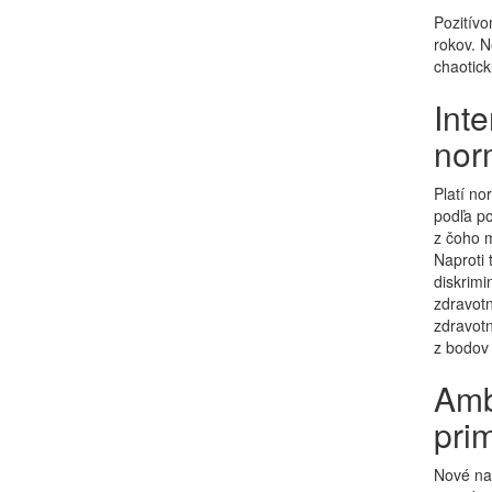
Pozitívo
rokov. N
chaotick
Int
nor
Platí no
podľa po
z čoho m
Naproti 
diskrimi
zdravotn
zdravot
z bodov 
Amb
prim
Nové nar