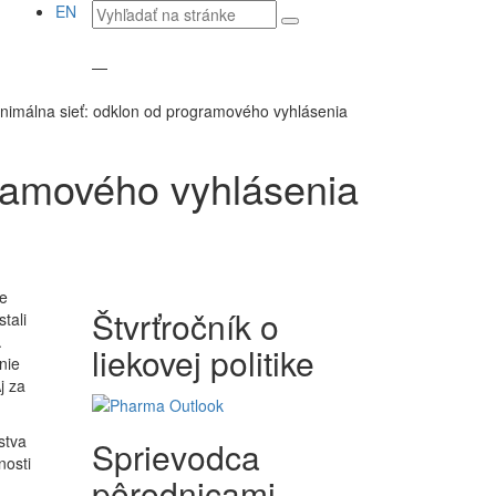
Vyhľadávaný
EN
text
—
nimálna sieť: odklon od programového vyhlásenia
gramového vyhlásenia
e
Štvrťročník o
tali
.
liekovej politike
nie
j za
stva
Sprievodca
nosti
pôrodnicami