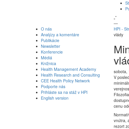
St
P
„
”
—
O nás
HPI - St
Analýzy a komentáre
vlády
Publikácie
Min
Newsletter
Konferencie
vlá
Médiá
Knižnica
Health Management Academy
sobota, 
Health Research and Consulting
V posled
CEE Health Policy Network
minimáln
Podporte nás
verejnos
Prihláste sa na stáž v HPI
Filozofi
English version
dostupno
cenu od
Normatív
vnútra, 
rezort z