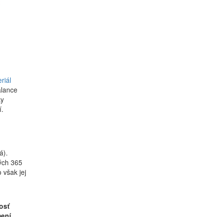
riál
alance
ky
.
á).
ých 365
 však jej
osť
mení