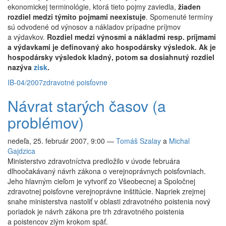
ekonomickej terminológie, ktorá tieto pojmy zaviedla,
žiaden
rozdiel medzi týmito pojmami neexistuje
. Spomenuté termíny
sú odvodené od výnosov a nákladov prípadne príjmov
a výdavkov.
Rozdiel medzi výnosmi a nákladmi resp. príjmami
a výdavkami je definovaný ako hospodársky výsledok. Ak je
hospodársky výsledok kladný, potom sa dosiahnutý rozdiel
nazýva
zisk
.
IB-04/2007
zdravotné poisťovne
Návrat starých časov (a
problémov)
nedeľa, 25. február 2007, 9:00
—
Tomáš Szalay
a
Michal
Gajdzica
Ministerstvo zdravotníctva predložilo v úvode februára
dlhoočakávaný návrh zákona o verejnoprávnych poisťovniach.
Jeho hlavným cieľom je vytvoriť zo Všeobecnej a Spoločnej
zdravotnej poisťovne verejnoprávne inštitúcie. Napriek zrejmej
snahe ministerstva nastoliť v oblasti zdravotného poistenia nový
poriadok je návrh zákona pre trh zdravotného poistenia
a poistencov zlým krokom späť.