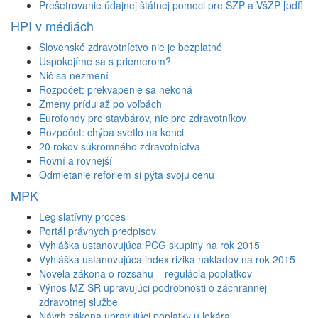
Prešetrovanie údajnej štátnej pomoci pre SZP a VšZP [pdf]
HPI v médiách
Slovenské zdravotníctvo nie je bezplatné
Uspokojíme sa s priemerom?
Nič sa nezmení
Rozpočet: prekvapenie sa nekoná
Zmeny prídu až po voľbách
Eurofondy pre stavbárov, nie pre zdravotníkov
Rozpočet: chýba svetlo na konci
20 rokov súkromného zdravotníctva
Rovní a rovnejší
Odmietanie reforiem si pýta svoju cenu
MPK
Legislatívny proces
Portál právnych predpisov
Vyhláška ustanovujúca PCG skupiny na rok 2015
Vyhláška ustanovujúca index rizika nákladov na rok 2015
Novela zákona o rozsahu – regulácia poplatkov
Výnos MZ SR upravujúci podrobnosti o záchrannej
zdravotnej službe
Návrh zákona upravujúci poplatky u lekára