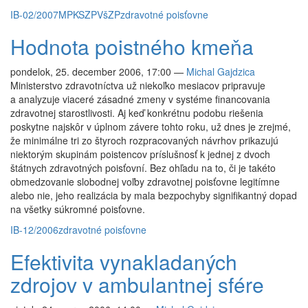
IB-02/2007
MPK
SZP
VšZP
zdravotné poisťovne
Hodnota poistného kmeňa
pondelok, 25. december 2006, 17:00
—
Michal Gajdzica
Ministerstvo zdravotníctva už niekoľko mesiacov pripravuje
a analyzuje viaceré zásadné zmeny v systéme financovania
zdravotnej starostlivosti. Aj keď konkrétnu podobu riešenia
poskytne najskôr v úplnom závere tohto roku, už dnes je zrejmé,
že minimálne tri zo štyroch rozpracovaných návrhov prikazujú
niektorým skupinám poistencov príslušnosť k jednej z dvoch
štátnych zdravotných poisťovní. Bez ohľadu na to, či je takéto
obmedzovanie slobodnej voľby zdravotnej poisťovne legitímne
alebo nie, jeho realizácia by mala bezpochyby signifikantný dopad
na všetky súkromné poisťovne.
IB-12/2006
zdravotné poisťovne
Efektivita vynakladaných
zdrojov v ambulantnej sfére