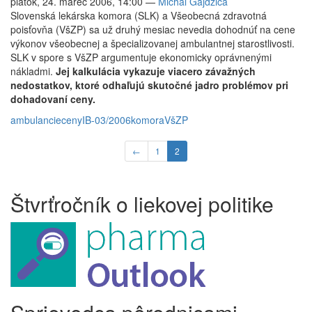
piatok, 24. marec 2006, 14:00
—
Michal Gajdzica
Slovenská lekárska komora (SLK) a Všeobecná zdravotná
poisťovňa (VšZP) sa už druhý mesiac nevedia dohodnúť na cene
výkonov všeobecnej a špecializovanej ambulantnej starostlivosti.
SLK v spore s VšZP argumentuje ekonomicky oprávnenými
nákladmi.
Jej kalkulácia vykazuje viacero závažných
nedostatkov, ktoré odhaľujú skutočné jadro problémov pri
dohadovaní ceny.
ambulancie
ceny
IB-03/2006
komora
VšZP
←
1
2
Štvrťročník o liekovej politike