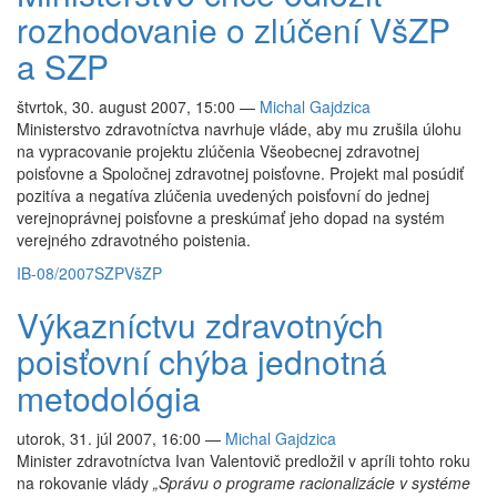
rozhodovanie o zlúčení VšZP
a SZP
štvrtok, 30. august 2007, 15:00
—
Michal Gajdzica
Ministerstvo zdravotníctva navrhuje vláde, aby mu zrušila úlohu
na vypracovanie projektu zlúčenia Všeobecnej zdravotnej
poisťovne a Spoločnej zdravotnej poisťovne. Projekt mal posúdiť
pozitíva a negatíva zlúčenia uvedených poisťovní do jednej
verejnoprávnej poisťovne a preskúmať jeho dopad na systém
verejného zdravotného poistenia.
IB-08/2007
SZP
VšZP
Výkazníctvu zdravotných
poisťovní chýba jednotná
metodológia
utorok, 31. júl 2007, 16:00
—
Michal Gajdzica
Minister zdravotníctva Ivan Valentovič predložil v apríli tohto roku
na rokovanie vlády
„Správu o programe racionalizácie v systéme