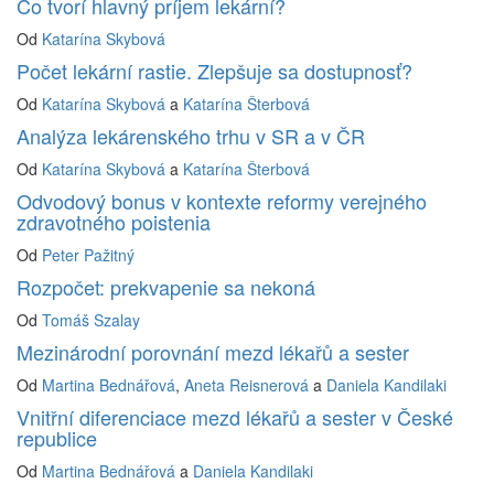
Čo tvorí hlavný príjem lekární?
Od
Katarína Skybová
Počet lekární rastie. Zlepšuje sa dostupnosť?
Od
Katarína Skybová
a
Katarína Šterbová
Analýza lekárenského trhu v SR a v ČR
Od
Katarína Skybová
a
Katarína Šterbová
Odvodový bonus v kontexte reformy verejného
zdravotného poistenia
Od
Peter Pažitný
Rozpočet: prekvapenie sa nekoná
Od
Tomáš Szalay
Mezinárodní porovnání mezd lékařů a sester
Od
Martina Bednářová
,
Aneta Reisnerová
a
Daniela Kandilaki
Vnitřní diferenciace mezd lékařů a sester v České
republice
Od
Martina Bednářová
a
Daniela Kandilaki