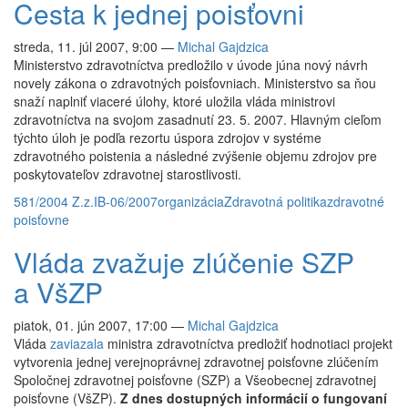
Cesta k jednej poisťovni
streda, 11. júl 2007, 9:00
—
Michal Gajdzica
Ministerstvo zdravotníctva predložilo v úvode júna nový návrh
novely zákona o zdravotných poisťovniach. Ministerstvo sa ňou
snaží naplniť viaceré úlohy, ktoré uložila vláda ministrovi
zdravotníctva na svojom zasadnutí 23. 5. 2007. Hlavným cieľom
týchto úloh je podľa rezortu úspora zdrojov v systéme
zdravotného poistenia a následné zvýšenie objemu zdrojov pre
poskytovateľov zdravotnej starostlivosti.
581/2004 Z.z.
IB-06/2007
organizácia
Zdravotná politika
zdravotné
poisťovne
Vláda zvažuje zlúčenie SZP
a VšZP
piatok, 01. jún 2007, 17:00
—
Michal Gajdzica
Vláda
zaviazala
ministra zdravotníctva predložiť hodnotiaci projekt
vytvorenia jednej verejnoprávnej zdravotnej poisťovne zlúčením
Spoločnej zdravotnej poisťovne (SZP) a Všeobecnej zdravotnej
poisťovne (VšZP).
Z dnes dostupných informácií o fungovaní