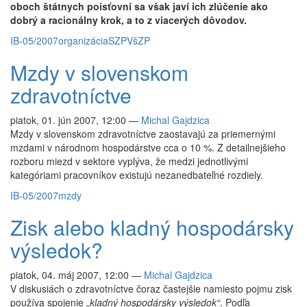
oboch štátnych poisťovní sa však javí ich zlúčenie ako
dobrý a racionálny krok, a to z viacerých dôvodov.
IB-05/2007
organizácia
SZP
VšZP
Mzdy v slovenskom
zdravotníctve
piatok, 01. jún 2007, 12:00
—
Michal Gajdzica
Mzdy v slovenskom zdravotníctve zaostavajú za priemernými
mzdami v národnom hospodárstve cca o 10 %. Z detailnejšieho
rozboru miezd v sektore vyplýva, že medzi jednotlivými
kategóriami pracovníkov existujú nezanedbateľné rozdiely.
IB-05/2007
mzdy
Zisk alebo kladný hospodársky
výsledok?
piatok, 04. máj 2007, 12:00
—
Michal Gajdzica
V diskusiách o zdravotníctve čoraz častejšie namiesto pojmu zisk
používa spojenie
„kladný hospodársky výsledok“
. Podľa