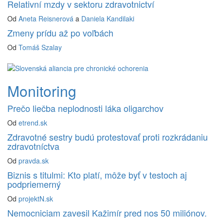
Relativní mzdy v sektoru zdravotnictví
Od
Aneta Reisnerová
a
Daniela Kandilaki
Zmeny prídu až po voľbách
Od
Tomáš Szalay
Monitoring
Prečo liečba neplodnosti láka oligarchov
Od
etrend.sk
Zdravotné sestry budú protestovať proti rozkrádaniu
zdravotníctva
Od
pravda.sk
Biznis s titulmi: Kto platí, môže byť v testoch aj
podpriemerný
Od
projektN.sk
Nemocniciam zavesil Kažimír pred nos 50 miliónov.