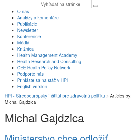
Vyhľadávaný
text
O nás
Analýzy a komentáre
Publikácie
Newsletter
Konferencie
Médiá
Knižnica
Health Management Academy
Health Research and Consulting
CEE Health Policy Network
Podporte nás
Prihláste sa na stáž v HPI
English version
HPI - Stredoeurópsky inštitút pre zdravotnú politiku
>
Articles by:
Michal Gajdzica
Michal Gajdzica
Ministerstvo chce odložiť