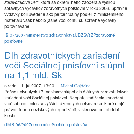
zdravotníctva SR“
, ktorá sa okrem iného zaoberala výškou
správnych výdavkov zdravotných poisťovní v roku 2006. Správne
výdavky boli uvedené ako percentuálny podiel, z ministerského
materiálu však nebolo jasné voči čomu sú správne výdavky
porovnávané.
IB-07/2007
ministerstvo zdravotníctva
ÚDZS
VšZP
zdravotné
poisťovne
Dlh zdravotníckych zariadení
voči Sociálnej poisťovni stúpol
na 1,1 mld. Sk
streda, 11. júl 2007, 13:00
—
Michal Gajdzica
Počas uplynulých 17 mesiacov stúpol dlh štátnych zdravotníckych
zariadení voči Sociálnej poisťovni. Naopak, zadĺženie zariadení
v pôsobnosti miest a vyšších územných celkov resp. ktoré majú
právnu formu neziskových organizácií, v sledovanom období
kleslo.
dlh
IB-06/2007
nemocnice
Sociálna poisťovňa