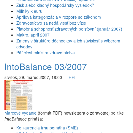
Zisk alebo kladný hospodársky výsledok?
Míľniky k euru
Aprílová kategorizácia v rozpore so zákonom
Zdravotníctvo sa nedá viesť bez vízie
Platobná schopnosť zdravotných poisťovní (január 2007)
Makro, apríl 2007
Zmeny v štruktúre dôchodkov a ich súvislosť s výberom
odvodov
Päť ciest ministra zdravotníctva
IntoBalance 03/2007
štvrtok, 29. marec 2007, 18:00
—
HPI
Marcové vydanie
(formát PDF) newslettera o zdravotnej politike
IntoBalance
prináša:
Konkurencia trhu pomáha (SME)