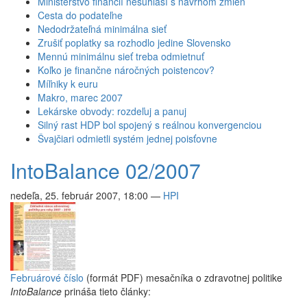
Ministerstvo financií nesúhlasí s návrhom zmien
Cesta do podateľne
Nedodržateľná minimálna sieť
Zrušiť poplatky sa rozhodlo jedine Slovensko
Mennú minimálnu sieť treba odmietnuť
Koľko je finančne náročných poistencov?
Míľniky k euru
Makro, marec 2007
Lekárske obvody: rozdeľuj a panuj
Silný rast HDP bol spojený s reálnou konvergenciou
Švajčiari odmietli systém jednej poisťovne
IntoBalance 02/2007
nedeľa, 25. február 2007, 18:00
—
HPI
Februárové číslo
(formát PDF) mesačníka o zdravotnej politike
IntoBalance
prináša tieto články: