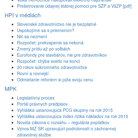
Prešetrovanie údajnej štátnej pomoci pre SZP a VšZP [pdf]
HPI v médiách
Slovenské zdravotníctvo nie je bezplatné
Uspokojíme sa s priemerom?
Nič sa nezmení
Rozpočet: prekvapenie sa nekoná
Zmeny prídu až po voľbách
Eurofondy pre stavbárov, nie pre zdravotníkov
Rozpočet: chýba svetlo na konci
20 rokov súkromného zdravotníctva
Rovní a rovnejší
Odmietanie reforiem si pýta svoju cenu
MPK
Legislatívny proces
Portál právnych predpisov
Vyhláška ustanovujúca PCG skupiny na rok 2015
Vyhláška ustanovujúca index rizika nákladov na rok 2015
Novela zákona o rozsahu – regulácia poplatkov
Výnos MZ SR upravujúci podrobnosti o záchrannej
zdravotnej službe