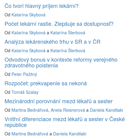
Čo tvorí hlavný príjem lekární?
Od
Katarína Skybová
Počet lekární rastie. Zlepšuje sa dostupnosť?
Od
Katarína Skybová
a
Katarína Šterbová
Analýza lekárenského trhu v SR a v ČR
Od
Katarína Skybová
a
Katarína Šterbová
Odvodový bonus v kontexte reformy verejného
zdravotného poistenia
Od
Peter Pažitný
Rozpočet: prekvapenie sa nekoná
Od
Tomáš Szalay
Mezinárodní porovnání mezd lékařů a sester
Od
Martina Bednářová
,
Aneta Reisnerová
a
Daniela Kandilaki
Vnitřní diferenciace mezd lékařů a sester v České
republice
Od
Martina Bednářová
a
Daniela Kandilaki