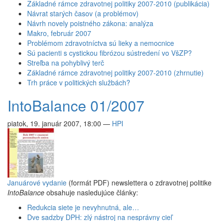
Základné rámce zdravotnej politiky 2007-2010 (publikácia)
Návrat starých časov (a problémov)
Návrh novely poistného zákona: analýza
Makro, február 2007
Problémom zdravotníctva sú lieky a nemocnice
Sú pacienti s cystickou fibrózou sústredení vo VšZP?
Streľba na pohyblivý terč
Základné rámce zdravotnej politiky 2007-2010 (zhrnutie)
Trh práce v politických službách?
IntoBalance 01/2007
piatok, 19. január 2007, 18:00
—
HPI
Januárové vydanie
(formát PDF) newslettera o zdravotnej politike
IntoBalance
obsahuje nasledujúce články:
Redukcia siete je nevyhnutná, ale…
Dve sadzby DPH: zlý nástroj na nesprávny cieľ