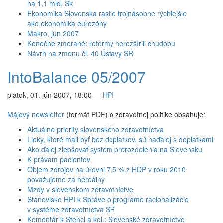
na 1,1 mld. Sk
Ekonomika Slovenska rastie trojnásobne rýchlejšie
ako ekonomika eurozóny
Makro, jún 2007
Konečne zmerané: reformy nerozšírili chudobu
Návrh na zmenu čl. 40 Ústavy SR
IntoBalance 05/2007
piatok, 01. jún 2007, 18:00
—
HPI
Májový newsletter
(formát PDF) o zdravotnej politike obsahuje:
Aktuálne priority slovenského zdravotníctva
Lieky, ktoré mali byť bez doplatkov, sú naďalej s doplatkami
Ako ďalej zlepšovať systém prerozdelenia na Slovensku
K právam pacientov
Objem zdrojov na úrovni 7,5 % z HDP v roku 2010
považujeme za nereálny
Mzdy v slovenskom zdravotníctve
Stanovisko HPI k Správe o programe racionalizácie
v systéme zdravotníctva SR
Komentár k Štencl a kol.: Slovenské zdravotníctvo