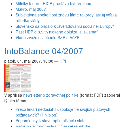
Míľniky k euru: HICP prestáva byť hrozbou
Makro, máj 2007
Subjektívna spokojnosť znovu láme rekordy, asi aj vďaka
rétorike vlády
Slovensko sa pridalo k „zveľaďovaniu sociálnej Európy“
Rast HDP o 8,9 % niekoho dokázal aj sklamať
Vláda zvažuje zlúčenie SZP a VšZP
IntoBalance 04/2007
piatok, 04. máj 2007, 18:00
—
HPI
V apríli sa
newsletter o zdravotnej politike
(formát PDF) zaoberal
týmito témami:
Prečo lekári nedosiahli uspokojenie svojich platových
požiadaviek? (HN blog)
Pripomienky k stavu optimalizácie siete
Reforma zdravotníctva v Českej republike