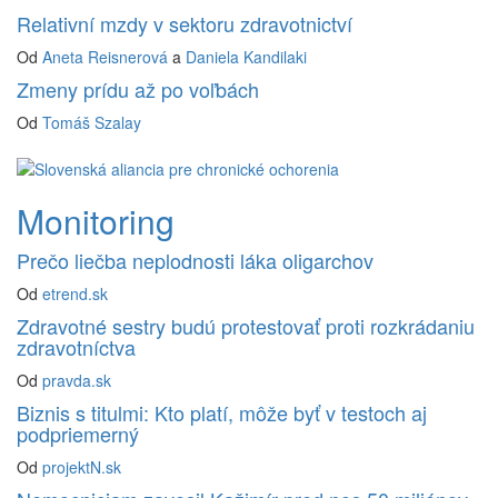
Relativní mzdy v sektoru zdravotnictví
Od
Aneta Reisnerová
a
Daniela Kandilaki
Zmeny prídu až po voľbách
Od
Tomáš Szalay
Monitoring
Prečo liečba neplodnosti láka oligarchov
Od
etrend.sk
Zdravotné sestry budú protestovať proti rozkrádaniu
zdravotníctva
Od
pravda.sk
Biznis s titulmi: Kto platí, môže byť v testoch aj
podpriemerný
Od
projektN.sk