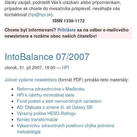
články zaujali, podnietili Vás k otázkam alebo pripomienkam,
prípadne ak chcete do mesačníka prispievať, neváhajte nás
kontaktovať (
hpi@hpi.sk
).
ISSN 1338-1172
Chcete byť informovaní?
Prihláste
sa na odber e-mailového
newslettera a rozšírte obec našich čitateľov!
IntoBalance 07/2007
utorok, 31. júl 2007, 18:00
—
HPI
Júlové vydanie newslettera
(formát PDF) prináša tieto materiály:
Reforma zdravotníctva v Maďarsku
HPI k návrhu minimálnej siete
Fond postelí v sieti nemocničných zariadení
AD: Diskusia o zmene čl. 40 Ústavy SR
Výrazný pokles HESO-Ratingu
Koniec transformácie
Výkazníctvu zdravotných poisťovní chýba jednotná
metodológia