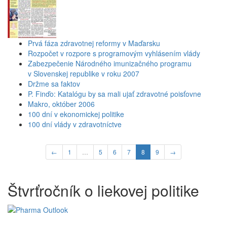
Prvá fáza zdravotnej reformy v Maďarsku
Rozpočet v rozpore s programovým vyhlásením vlády
Zabezpečenie Národného imunizačného programu
v Slovenskej republike v roku 2007
Držme sa faktov
P. Finďo: Katalógu by sa mali ujať zdravotné poisťovne
Makro, október 2006
100 dní v ekonomickej politike
100 dní vlády v zdravotníctve
←
1
…
5
6
7
8
9
→
Štvrťročník o liekovej politike