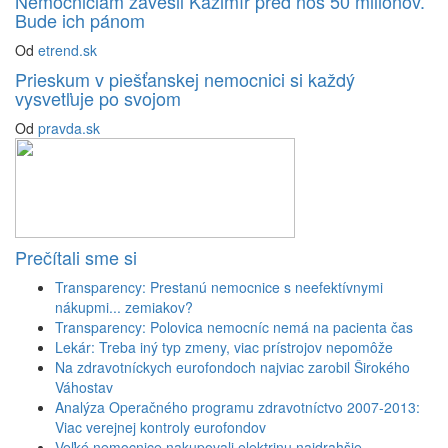
Nemocniciam zavesil Kažimír pred nos 50 miliónov.
Bude ich pánom
Od
etrend.sk
Prieskum v piešťanskej nemocnici si každý
vysvetľuje po svojom
Od
pravda.sk
Prečítali sme si
Transparency: Prestanú nemocnice s neefektívnymi
nákupmi... zemiakov?
Transparency: Polovica nemocníc nemá na pacienta čas
Lekár: Treba iný typ zmeny, viac prístrojov nepomôže
Na zdravotníckych eurofondoch najviac zarobil Širokého
Váhostav
Analýza Operačného programu zdravotníctvo 2007-2013:
Viac verejnej kontroly eurofondov
Veľké nemocnice nakupovali elektrinu najdrahšie