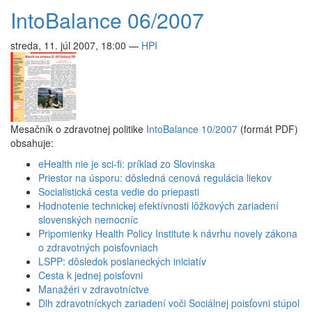
IntoBalance 06/2007
streda, 11. júl 2007, 18:00
—
HPI
Mesačník o zdravotnej politike
IntoBalance 10/2007
(formát PDF)
obsahuje:
eHealth nie je sci-fi: príklad zo Slovinska
Priestor na úsporu: dôsledná cenová regulácia liekov
Socialistická cesta vedie do priepasti
Hodnotenie technickej efektívnosti lôžkových zariadení
slovenských nemocníc
Pripomienky Health Policy Institute k návrhu novely zákona
o zdravotných poisťovniach
LSPP: dôsledok poslaneckých iniciatív
Cesta k jednej poisťovni
Manažéri v zdravotníctve
Dlh zdravotníckych zariadení voči Sociálnej poisťovni stúpol